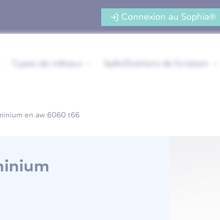
Connexion au Sophia®
Types de métaux
Spécifications de livraison
uminium en aw 6060 t66
minium