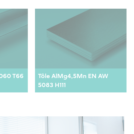
060 T66
Tôle AlMg4,5Mn EN AW
5083 H111