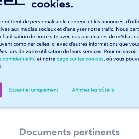
cookies.
Opérations chez 247TailorStee
rmettent de personnaliser le contenu et les annonces, d'offr
atives aux médias sociaux et d'analyser notre trafic. Nous p
 l'utilisation de notre site avec nos partenaires de médias so
coupe au laser de tubes en aluminium
euvent combiner celles-ci avec d'autres informations que vous
tées lors de votre utilisation de leurs services. Pour en savoir
 247TailorSteel, vous pouvez compter sur une découpe laser 
 confidentialité
et notre
page sur les cookies
, où vous pouve
lasers à tubes Adige traitent votre commande avec précision e
.
ibles pour votre production ou votre assemblage en interne.
s découpent vos tubes et tuyaux ronds, rectangulaires et carr
Essentiel uniquement
Afficher les détails
écoupe laser de tubes chez 247TailorSteel
Documents pertinents