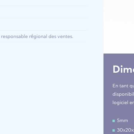
responsable régional des ventes.
Dime
En tant q
disponibi
logiciel e
5mm
30x20