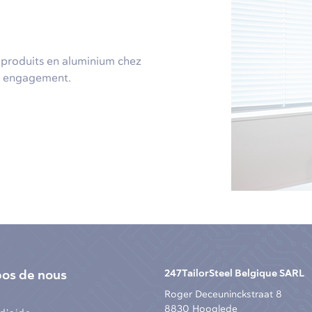
e produits en aluminium chez
ns engagement.
pos de nous
247TailorSteel Belgique SARL
Roger Deceuninckstraat 8
8830 Hooglede