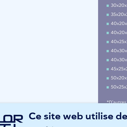
30x20
35x20
40x20
40x20
40x25
40x30
40x30
45x25
50x20
50x25
*D'autres
Ce site web utilise d