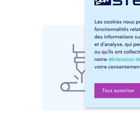
Les cookies nous pe
fonctionnalités rel
des informations sur
Dé
et d'analyse, qui p
ou qu'ils ont collec
Chez
notre
déclaration de
Nos 
votre consentement
flex
tube
Tout autoriser
D