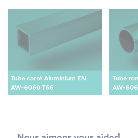
Tube carré Aluminium EN
Tube ro
AW-6060 T66
AW-606
Nous aimons vous aider!