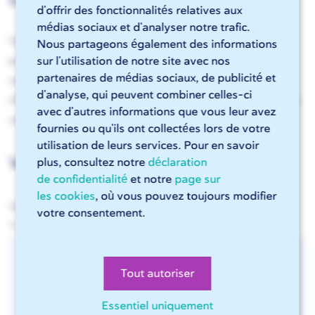
traitées thermiquement ?
d'offrir des fonctionnalités relatives aux
médias sociaux et d'analyser notre trafic.
Vous aimeriez utiliser notre service Sophia® pour des
Nous partageons également des informations
palettes traitées thermiquement ? Dans Sophia®,
sur l'utilisation de notre site avec nos
partenaires de médias sociaux, de publicité et
cette
option d’emballage
est facile à sélectionner. À
d'analyse, qui peuvent combiner celles-ci
chaque commande, vous pouvez indiquer si vous voulez
avec d'autres informations que vous leur avez
utiliser ou non des palettes HT.
fournies ou qu'ils ont collectées lors de votre
utilisation de leurs services. Pour en savoir
Vous avez des questions ?
plus, consultez notre
déclaration
de confidentialité
et notre
page sur
les cookies
, où vous pouvez toujours modifier
Vous avez encore des questions suite à ce blog
votre consentement.
? Contactez-nous en utilisant
ce formulaire
.
Nos blogs toujours dans votre
Tout autoriser
boîte aux lettres ?
Essentiel uniquement