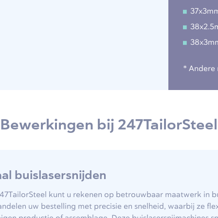
37x3m
38x2.
38x3m
* Andere 
Bewerkingen bij 247TailorSteel
aal buislasersnijden
247TailorSteel kunt u rekenen op betrouwbaar maatwerk in bu
ndelen uw bestelling met precisie en snelheid, waarbij ze f