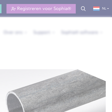
Registreren voor Sophia®
NL
Over ons
Support
Sophia® software