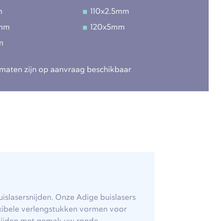
m
110x2.5mm
5mm
120x5mm
m
maten zijn op aanvraag beschikbaar
islasersnijden. Onze Adige buislasers
lexibele verlengstukken vormen voor