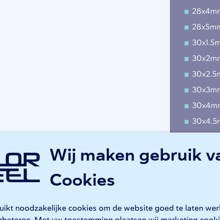
28x4m
28x5m
30x1.5
30x2m
30x2.
30x3m
30x4m
30x4.
30x5m
Wij maken gebruik v
30x6m
32x2m
Cookies
32x2.5
32x3m
ruikt noodzakelijke cookies om de website goed te laten we
32x3.5