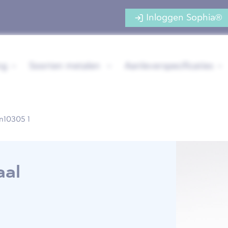
Inloggen Sophia®
ng
Soorten metalen
Aanleverspecificaties
en10305 1
aal