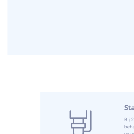
St
Bij 
beha