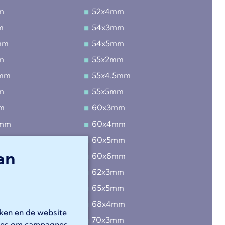
m
52x4mm
m
54x3mm
mm
54x5mm
m
55x2mm
5mm
55x4.5mm
m
55x5mm
m
60x3mm
5mm
60x4mm
m
60x5mm
an
m
60x6mm
m
62x3mm
mm
65x5mm
m
68x4mm
rken en de website
mm
70x3mm