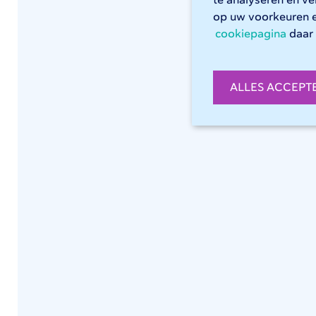
te analyseren en v
op uw voorkeuren 
cookiepagina
daar 
ALLES ACCEPT