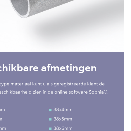
chikbare afmetingen
type materiaal kunt u als geregistreerde klant de
eschikbaarheid zien in de online software Sophia®.
mm
38x4mm
m
38x5mm
5mm
38x6mm