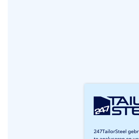
247TailorSteel geb