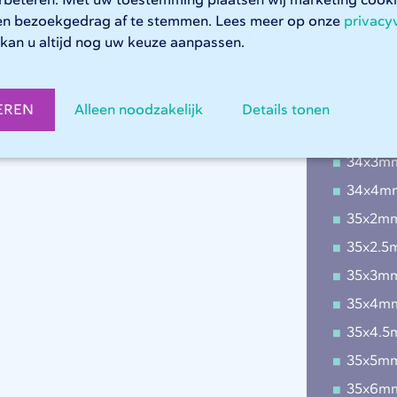
erbeteren. Met uw toestemming plaatsen wij marketing coo
32x4m
en bezoekgedrag af te stemmen. Lees meer op onze
privacy
kan u altijd nog uw keuze aanpassen.
32x5m
32x6m
33x6m
EREN
Alleen noodzakelijk
Details tonen
34x2m
34x3m
34x4m
35x2m
35x2.5
35x3m
35x4m
35x4.
35x5m
35x6m