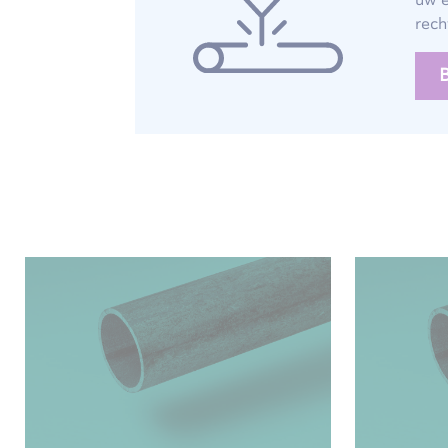
uw e
rech
B