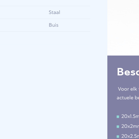
Staal
Buis
Bes
Voor elk 
actuele b
20x1.5
20x2m
20x2.