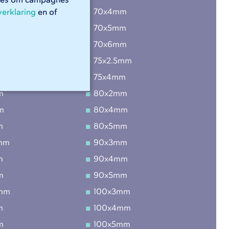
kies om campagnes
m
70x4mm
verklaring
en of
m
70x5mm
m
70x6mm
m
75x2.5mm
m
75x4mm
m
80x2mm
m
80x4mm
m
80x5mm
mm
90x3mm
m
90x4mm
m
90x5mm
5mm
100x3mm
m
100x4mm
m
100x5mm