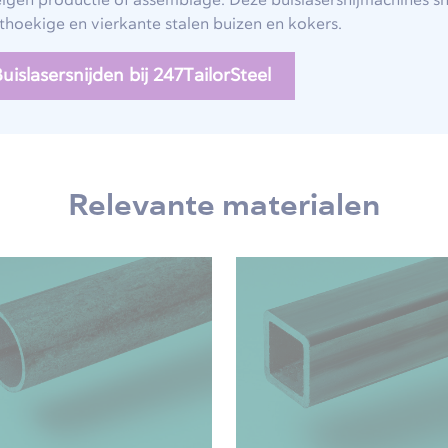
igen productie of assemblage. Deze buislasersnijmachines 
thoekige en vierkante stalen buizen en kokers.
uislasersnijden bij 247TailorSteel
Relevante materialen