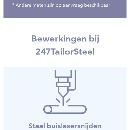
* Andere maten zijn op aanvraag beschikbaar
Bewerkingen bij
247TailorSteel
Staal buislasersnijden