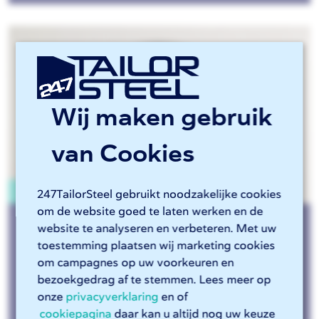
Wij maken gebruik
van Cookies
Materialen en bewerkingen
247TailorSteel gebruikt noodzakelijke cookies
om de website goed te laten werken en de
website te analyseren en verbeteren. Met uw
10 veelgestelde vragen over RVS
toestemming plaatsen wij marketing cookies
(Roestvast Staal)
om campagnes op uw voorkeuren en
bezoekgedrag af te stemmen. Lees meer op
Roest RVS nou wel of niet? Is het nu wel of niet
onze
privacyverklaring
en of
magnetisch? Welke finishes kan RVS hebben? En
cookiepagina
daar kan u altijd nog uw keuze