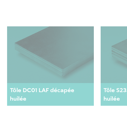
Tôle DC01 LAF décapée
Tôle S2
huilée
huilée