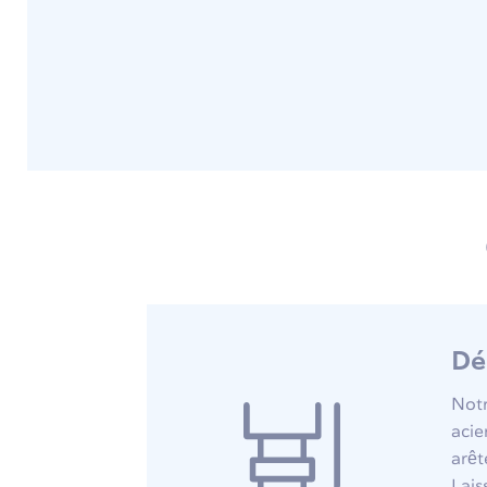
Dé
Notr
acie
arêt
Lais