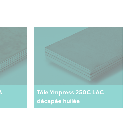
A
Tôle Ympress 250C LAC
décapée huilée