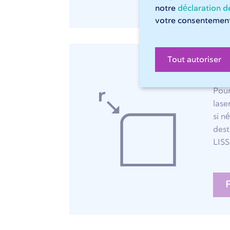
notre
déclaration de
votre consentement
Tout autoriser
Fin
Pour
lase
si n
dest
LIS
F