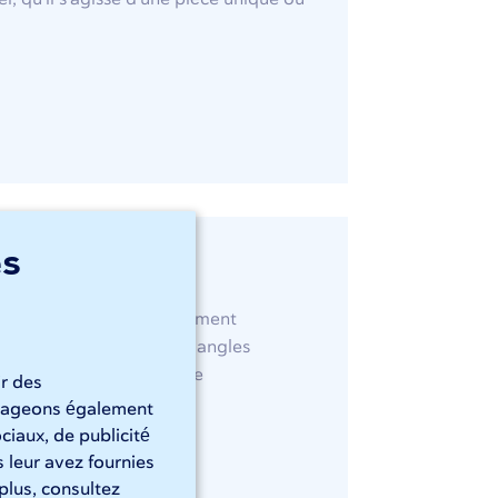
es
 CNC et sont particulièrement
er sont pliées à tous les angles
 vous pouvez l'attendre de
ir des
artageons également
ciaux, de publicité
 leur avez fournies
 plus, consultez