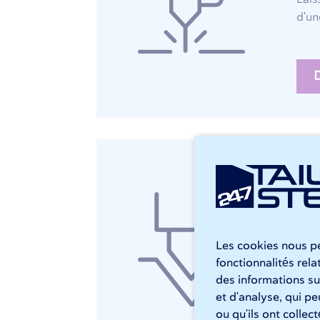
d'un
D
Pl
Nos 
adap
cour
Les cookies nous pe
247T
fonctionnalités rel
des informations sur
et d'analyse, qui p
ou qu'ils ont collec
P