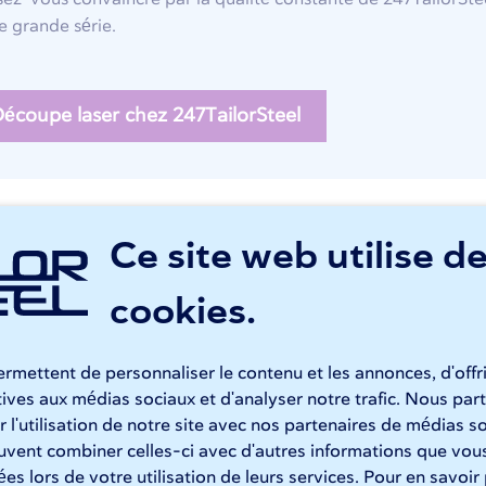
e grande série.
écoupe laser chez 247TailorSteel
Ce site web utilise d
iage d'acier
cookies.
presses plieuses LVD ToolCell sont entièrement pilotées par
tées aux travaux de pliage les plus complexes. Les tôles d'aci
ants et le retour élastique garantit un travail précis, comme
rmettent de personnaliser le contenu et les annonces, d'offr
ailorSteel.
atives aux médias sociaux et d'analyser notre trafic. Nous p
 l'utilisation de notre site avec nos partenaires de médias so
euvent combiner celles-ci avec d'autres informations que vous
tées lors de votre utilisation de leurs services. Pour en savoir
liage chez 247TailorSteel