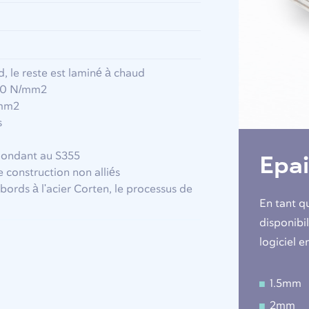
d, le reste est laminé à chaud
610 N/mm2
/mm2
s
pondant au S355
Epai
e construction non alliés
bords à l'acier Corten, le processus de
En tant q
disponibi
logiciel e
1.5mm
2mm