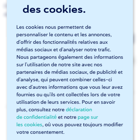
des cookies.
(Uniquement en caractères gras) Petits produits (520 x
420 mm > 620 x 620 mm)
Les cookies nous permettent de
personnaliser le contenu et les annonces,
d'offrir des fonctionnalités relatives aux
médias sociaux et d'analyser notre trafic.
Nous partageons également des informations
sur l'utilisation de notre site avec nos
partenaires de médias sociaux, de publicité et
d'analyse, qui peuvent combiner celles-ci
avec d'autres informations que vous leur avez
fournies ou qu'ils ont collectées lors de votre
utilisation de leurs services. Pour en savoir
plus, consultez notre
déclaration
de confidentialité
et notre
page sur
les cookies
, où vous pouvez toujours modifier
votre consentement.