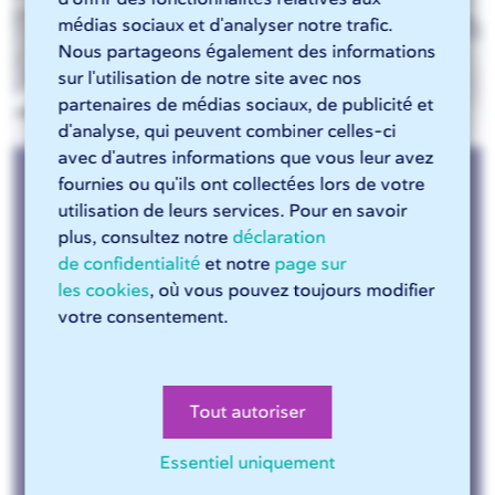
médias sociaux et d'analyser notre trafic.
Nous partageons également des informations
sur l'utilisation de notre site avec nos
partenaires de médias sociaux, de publicité et
d'analyse, qui peuvent combiner celles-ci
avec d'autres informations que vous leur avez
fournies ou qu'ils ont collectées lors de votre
Découpe laser de l’aluminium
utilisation de leurs services. Pour en savoir
plus, consultez notre
déclaration
de confidentialité
et notre
page sur
Au sein du parc de machines ultra moderne de
les cookies
, où vous pouvez toujours modifier
247TailorSteel, vous pouvez faire découper au
votre consentement.
laser, plier ou ébavurer des tôles d’aluminium.
L’aluminium est un métal durable et léger, ce qui
vous permet de réaliser une économie de poids
Tout autoriser
considérable. Par ailleurs, l’aluminium est
robuste, résistant à la corrosion, facilement
Essentiel uniquement
usinable et il s’agit d’un bon conducteur de la