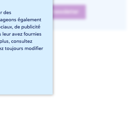
ir des
artageons également
ciaux, de publicité
 leur avez fournies
 plus, consultez
z toujours modifier