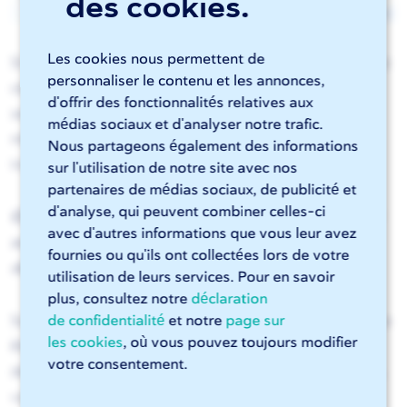
des cookies.
Les cookies nous permettent de
Si votre demande contient différents éléments, effectuez
personnaliser le contenu et les annonces,
ces choix séparément pour chaque élément. Si vous
d'offrir des fonctionnalités relatives aux
souhaitez que tous les éléments soient réalisés dans le
médias sociaux et d'analyser notre trafic.
même matériau, vous pouvez le faire en choisissant le
Nous partageons également des informations
traitement groupé.
sur l'utilisation de notre site avec nos
partenaires de médias sociaux, de publicité et
d'analyse, qui peuvent combiner celles-ci
CONSEIL :
vous avez choisi le mauvais matériau ? Ceci
avec d'autres informations que vous leur avez
est facile à rétablir, en sélectionnant un autre matériau
fournies ou qu'ils ont collectées lors de votre
dans le menu déroulant.
utilisation de leurs services. Pour en savoir
plus, consultez notre
déclaration
de confidentialité
et notre
page sur
Sur la page d'aperçu du configurateur, contrôlez si tout a
les cookies
, où vous pouvez toujours modifier
été configuré correctement. Pour faire calculer votre
votre consentement.
devis, cliquez sur « Vers validation ». Une minute après,
vous disposez de votre devis pour vos éléments