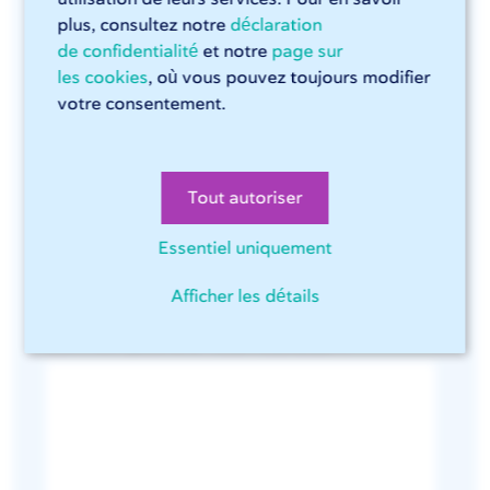
plus, consultez notre
déclaration
de confidentialité
et notre
page sur
Société
*
les cookies
, où vous pouvez toujours modifier
votre consentement.
Numéro de téléphone
Tout autoriser
Adresse e-mail
*
Essentiel uniquement
Afficher les détails
Comment pouvons-nous vous aider ?