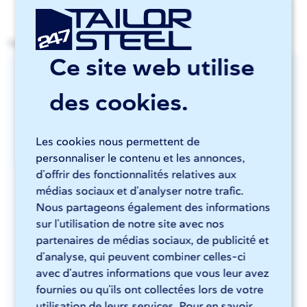
vous aider
Nous nous réjouissons de vous accueillir !
Ce site web utilise
Nos blogs dans votre boîte
des cookies.
aux lettres ?
Les cookies nous permettent de
Assurez-vous de rester informé en recevant nos
personnaliser le contenu et les annonces,
dernières nouvelles directement dans votre boîte
d'offrir des fonctionnalités relatives aux
aux lettres.
médias sociaux et d'analyser notre trafic.
Nous partageons également des informations
Prénom
*
sur l'utilisation de notre site avec nos
partenaires de médias sociaux, de publicité et
d'analyse, qui peuvent combiner celles-ci
avec d'autres informations que vous leur avez
Nom
*
fournies ou qu'ils ont collectées lors de votre
utilisation de leurs services. Pour en savoir