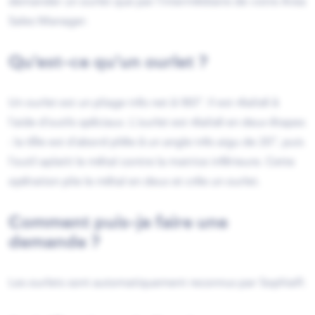
demander un ourlet que par l'intermédiaire de votre Area
Sales Manager.
Qu'est-ce qu'un ourlet ?
Un ourlet est un pliage très net à 180°. Il est réalisé à
l'aide d'outils spéciaux. L'ourlet est réalisé en deux étapes
: la tôle est d'abord pliée à un angle très aigu de 20°, puis
l'outil aplatit le métal contre la matrice inférieure. Cette
opération plie le métal en deux et crée un ourlet.
Comment puis-je faire une
demande ?
Les ourlets sont automatiquement reconnus par Sophia®.