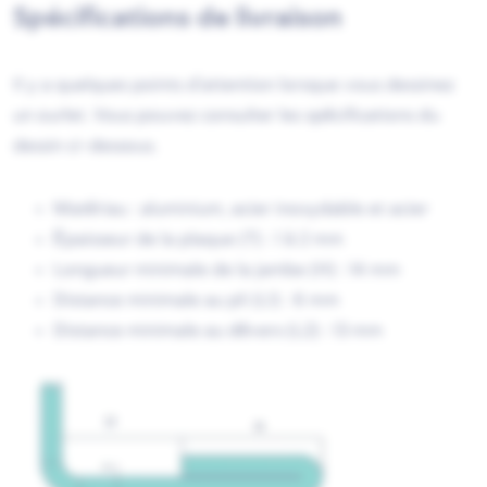
Spécifications de livraison
Il y a quelques points d'attention lorsque vous dessinez
un ourlet. Vous pouvez consulter les spécifications du
dessin ci-dessous.
Matériau : aluminium, acier inoxydable et acier
Épaisseur de la plaque (T) : 1 à 2 mm
Longueur minimale de la jambe (H) : 14 mm
Distance minimale au pli (L1) : 6 mm
Distance minimale au dévers (L2) : 13 mm