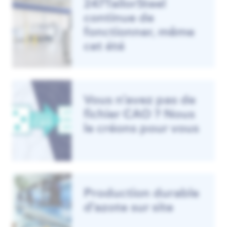
247TailorSteel
continue de
fonctionner, même
cet été
Vous n’avez pas de
fichier CAO ? Nous
le créons pour vous
Production durable
d'azote sur site