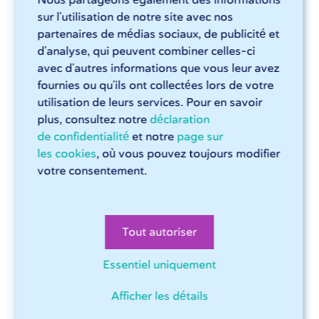
E-mail
*
sur l'utilisation de notre site avec nos
partenaires de médias sociaux, de publicité et
d'analyse, qui peuvent combiner celles-ci
Prénom
avec d'autres informations que vous leur avez
fournies ou qu'ils ont collectées lors de votre
utilisation de leurs services. Pour en savoir
plus, consultez notre
déclaration
Nom
de confidentialité
et notre
page sur
les cookies
, où vous pouvez toujours modifier
votre consentement.
Vous recevez la newsletter une fois par mois et vous
pouvez vous désabonner à tout moment. Consultez notre
Tout autoriser
déclaration de confidentialité
pour en savoir plus sur la
manière dont nous traitons vos données.
Essentiel uniquement
Afficher les détails