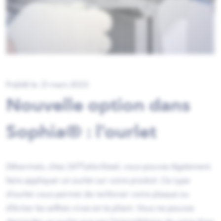
Publié le: 21 mars 2023
Nouvelle option dans
Sophia® : l'ourlet
Désormais, chez 247TailorSteel, vous pouvez également
faire appliquer un ourlet sur votre produit. Ce type
d'ourlet vous permet de renforcer votre plaque ou
d'éviter les arêtes vives en la pliant. Vous ne pouvez