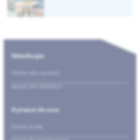
Métallurgie
Finition des contours
Aperçu des matériaux
Á propos de nous
Centre d’aide