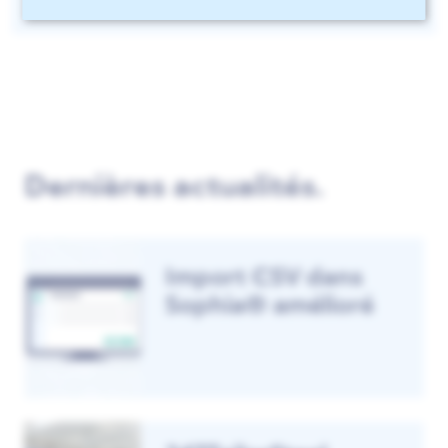
Dernières actualités.
Import CSV dans
Sophia® amélioré