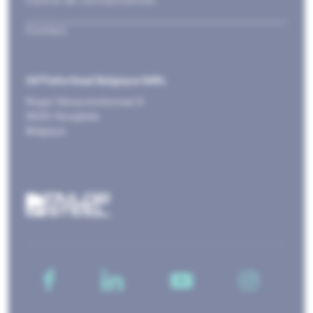
Centre de connaissances
Contact
247TailorSteel Belgique SARL
Roger Deceuninckstraat 8
8830 Hooglede
Belgique