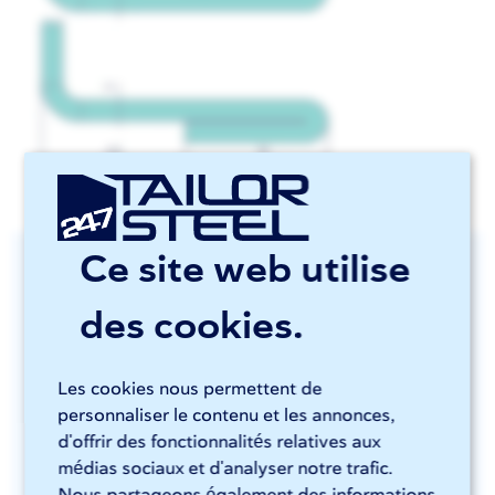
Ce site web utilise
Nos blogs dans votre boîte
des cookies.
aux lettres ?
Assurez-vous de rester informé en recevant nos
Les cookies nous permettent de
dernières nouvelles directement dans votre boîte
personnaliser le contenu et les annonces,
aux lettres.
d'offrir des fonctionnalités relatives aux
médias sociaux et d'analyser notre trafic.
Nous partageons également des informations