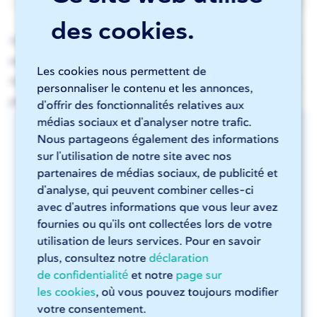
des cookies.
Vous arrivez par l'autoroute A17, puis prenez la sortie 6
en direction de Roeselare/Rumbeke, puis sur le ring,
Les cookies nous permettent de
tournez à droite dans la Honzebrouckstraat, puis 1ère à
personnaliser le contenu et les annonces,
gauche. Nos locaux se trouvent sur votre droite.
d'offrir des fonctionnalités relatives aux
médias sociaux et d'analyser notre trafic.
Nous partageons également des informations
Nos blogs dans votre boîte
sur l'utilisation de notre site avec nos
aux lettres ?
partenaires de médias sociaux, de publicité et
d'analyse, qui peuvent combiner celles-ci
Assurez-vous de rester informé en recevant nos
avec d'autres informations que vous leur avez
dernières nouvelles directement dans votre boîte
fournies ou qu'ils ont collectées lors de votre
utilisation de leurs services. Pour en savoir
aux lettres.
plus, consultez notre
déclaration
de confidentialité
et notre
page sur
E-mail
*
les cookies
, où vous pouvez toujours modifier
votre consentement.