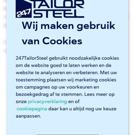
exoskeletten voor keukens, kasten en technische
behuizingen. Exoskeletten zijn uitwendige frames die
worden toegepast om het onderdeel binnenin minder te
Wij maken gebruik
belasten.
van Cookies
Inmiddels werken Overland Campers en 247TailorSteel
ruim 2 jaar samen.
247TailorSteel gebruikt noodzakelijke cookies
om de website goed te laten werken en de
website te analyseren en verbeteren. Met uw
toestemming plaatsen wij marketing cookies
om campagnes op uw voorkeuren en
bezoekgedrag af te stemmen. Lees meer op
onze
privacyverklaring
en of
cookiepagina
daar kan u altijd nog uw keuze
aanpassen.