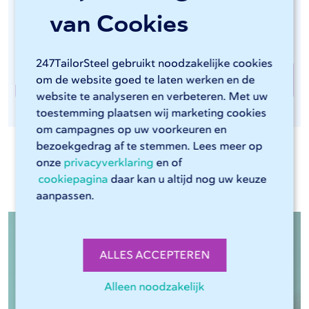
van staal gebeurt op een van onze zes LISSMAC-
van Cookies
machines.
247TailorSteel gebruikt noodzakelijke cookies
Randafwerking bij 247TailorSteel
om de website goed te laten werken en de
website te analyseren en verbeteren. Met uw
toestemming plaatsen wij marketing cookies
om campagnes op uw voorkeuren en
bezoekgedrag af te stemmen. Lees meer op
onze
privacyverklaring
en of
Relevante materialen
cookiepagina
daar kan u altijd nog uw keuze
aanpassen.
ALLES ACCEPTEREN
Alleen noodzakelijk