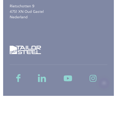
Rietschotten 9
4751 XN Oud Gastel
Nederland
Copyright © 2026, 247TailorSteel Nederland B.V. -
Sitemap
-
Disclaimer
-
Privacy
-
Algemene voorwaarden
-
Cookie-instellingen