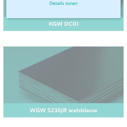
Details tonen
KGW DC01
WGW S235JR walsblauw