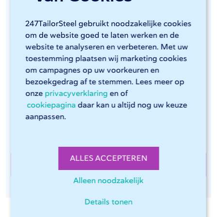
247TailorSteel gebruikt noodzakelijke cookies
Randafwerking van RVS
om de website goed te laten werken en de
website te analyseren en verbeteren. Met uw
Om na lasersnijwerk scherpe randen aan metalen
toestemming plaatsen wij marketing cookies
platen te voorkomen en ook de kleinste bramen te
om campagnes op uw voorkeuren en
verwijderen, zorgt 247TailorSteel desgewenst ook
bezoekgedrag af te stemmen. Lees meer op
voor randafwerking als nabewerking. Essentieel voor
onze
privacyverklaring
en of
onder andere de voedingsmiddelenindustrie en
cookiepagina
daar kan u altijd nog uw keuze
materiaal dat gecoat gaat worden. Randafwerking
aanpassen.
van RVS gebeurt op een van onze zeven Timesavers.
ALLES ACCEPTEREN
Randafwerking bij 247TailorSteel
Alleen noodzakelijk
Details tonen