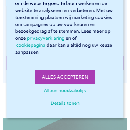
verwijderen, zorgt 247TailorSteel desgewenst ook
om de website goed te laten werken en de
voor randafwerking als nabewerking. Essentieel voor
website te analyseren en verbeteren. Met uw
onder andere de voedingsmiddelenindustrie en
toestemming plaatsen wij marketing cookies
om campagnes op uw voorkeuren en
materiaal dat gecoat gaat worden. Randafwerking
bezoekgedrag af te stemmen. Lees meer op
van staal gebeurt op een van onze zes LISSMAC-
onze
privacyverklaring
en of
machines.
cookiepagina
daar kan u altijd nog uw keuze
aanpassen.
Randafwerking bij 247TailorSteel
ALLES ACCEPTEREN
Alleen noodzakelijk
Relevante materialen
Details tonen