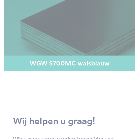
WGW S700MC walsblauw
Wij helpen u graag!