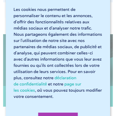
Les cookies nous permettent de
personnaliser le contenu et les annonces,
Documents pertinents
d'offrir des fonctionnalités relatives aux
médias sociaux et d'analyser notre trafic.
Nous partageons également des informations
sur l'utilisation de notre site avec nos
partenaires de médias sociaux, de publicité et
d'analyse, qui peuvent combiner celles-ci
avec d'autres informations que vous leur avez
fournies ou qu'ils ont collectées lors de votre
utilisation de leurs services. Pour en savoir
plus, consultez notre
déclaration
de confidentialité
et notre
page sur
les cookies
, où vous pouvez toujours modifier
Tube rond Acier EN10305 E235 décapée
votre consentement.
huilée