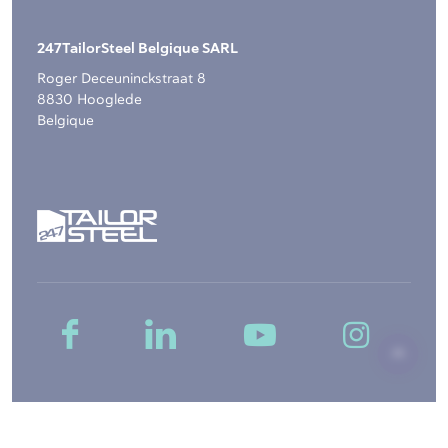
247TailorSteel Belgique SARL
Roger Deceuninckstraat 8
8830 Hooglede
Belgique
Copyright © 2026, 247TailorSteel B.V. -
Structure du site