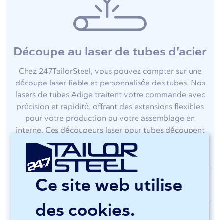
Découpe au laser de tubes d'acier
Chez 247TailorSteel, vous pouvez compter sur une
découpe laser fiable et personnalisée des tubes. Nos
lasers de tubes Adige traitent votre commande avec
précision et rapidité, offrant des extensions flexibles
pour votre production ou votre assemblage en
interne. Ces découpeurs laser pour tubes découpent
vos tubes et tuyaux en acier ronds, rectangulaires et
carrés avec facilité.
Ce site web utilise
Découpe laser de tubes chez
247TailorSteel
des cookies.