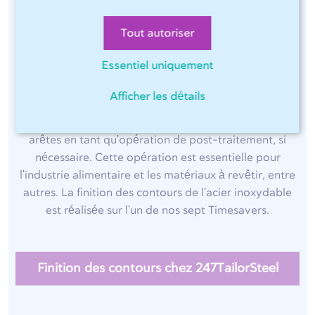
Finition des contours de l'acier
Tout autoriser
inoxydable
Essentiel uniquement
Afin d'éviter les arêtes vives sur les tôles après la
Afficher les détails
découpe laser et d'éliminer les plus petites bavures,
247TailorSteel propose également la finition des
arêtes en tant qu'opération de post-traitement, si
nécessaire. Cette opération est essentielle pour
l'industrie alimentaire et les matériaux à revêtir, entre
autres. La finition des contours de l'acier inoxydable
est réalisée sur l'un de nos sept Timesavers.
Finition des contours chez 247TailorSteel