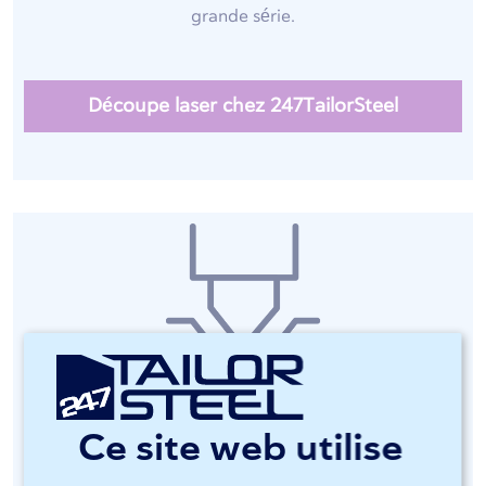
grande série.
Découpe laser chez 247TailorSteel
Pliage de l'acier inoxydable
Ce site web utilise
Nos presses plieuses LVD ToolCell sont entièrement