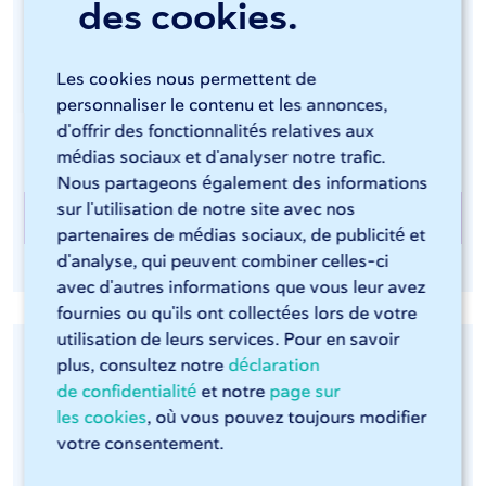
des cookies.
commandées par CNC et conviennent parfaitement
aux travaux de pliage les plus complexes. Les tôles
sont pliées à tous les angles courants et la correction
Les cookies nous permettent de
par ressort garantit un travail précis, comme vous
personnaliser le contenu et les annonces,
pouvez l'attendre de 247TailorSteel.
d'offrir des fonctionnalités relatives aux
médias sociaux et d'analyser notre trafic.
Nous partageons également des informations
sur l'utilisation de notre site avec nos
Plliage chez 247TailorSteel
partenaires de médias sociaux, de publicité et
d'analyse, qui peuvent combiner celles-ci
avec d'autres informations que vous leur avez
fournies ou qu'ils ont collectées lors de votre
utilisation de leurs services. Pour en savoir
plus, consultez notre
déclaration
de confidentialité
et notre
page sur
les cookies
, où vous pouvez toujours modifier
votre consentement.