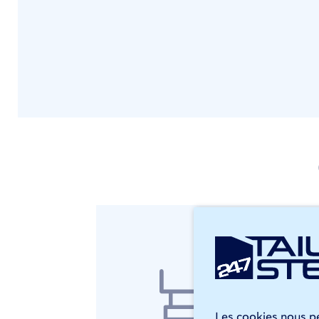
Dé
Notr
acie
arêt
Les cookies nous pe