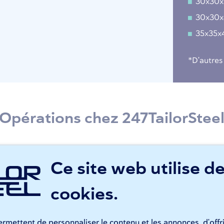
30x30
30x30
35x35
*D'autres
Opérations chez 247TailorStee
Ce site web utilise d
coupe au laser d'acier
cookies.
e parc de machines est équipé de manière optimale pour la 
r. Même les structures les plus complexes sont réalisées à de
e de coupe est garantie. 247TailorSteel découpe des tôles d'
rmettent de personnaliser le contenu et les annonces, d'offr