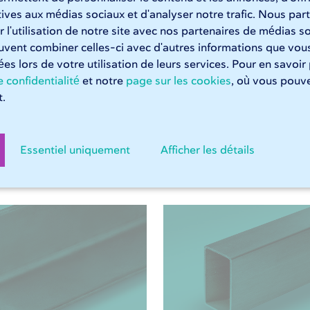
sez-vous convaincre par la qualité constante de 247TailorSteel
atives aux médias sociaux et d'analyser notre trafic. Nous p
e grande série.
 l'utilisation de notre site avec nos partenaires de médias so
euvent combiner celles-ci avec d'autres informations que vous
tées lors de votre utilisation de leurs services. Pour en savoir
écoupe laser chez 247TailorSteel
 confidentialité
et notre
page sur les cookies
, où vous pouve
.
Essentiel uniquement
Afficher les détails
Documents pertinents