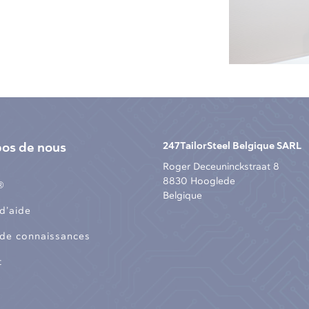
pos de nous
247TailorSteel Belgique SARL
Roger Deceuninckstraat 8
8830 Hooglede
®
Belgique
d’aide
 de connaissances
t