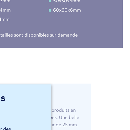
x3mm
50x50x6mm
x4mm
60x60x6mm
x4mm
 tailles sont disponibles sur demande
l
es
découpe au laser de vos produits en
s vitesses de coupe élevées. Une belle
acier jusqu'à une épaisseur de 25 mm.
ir des