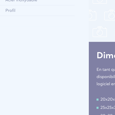
Acier inoxydable
Profil
Dime
En tant q
disponibi
logiciel e
20x20
25x25