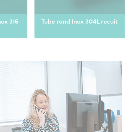
nox 316
Tube rond Inox 304L recuit