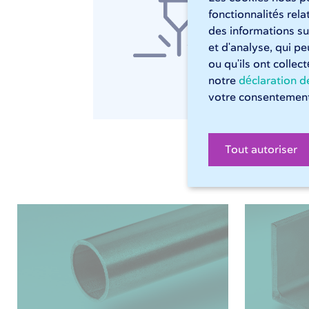
Lais
fonctionnalités rel
d'un
des informations sur
et d'analyse, qui p
ou qu'ils ont collec
D
notre
déclaration de
votre consentement
Tout autoriser