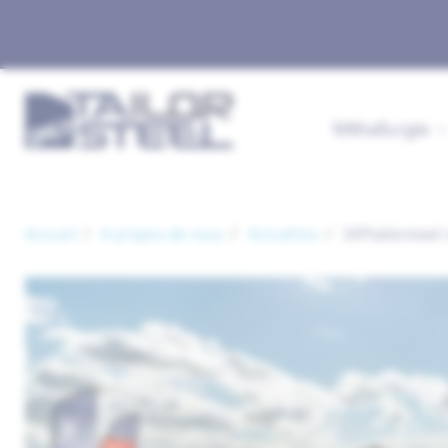
Métallurgie
Accueil
A propos de nous
Actualites
247tailorsteel