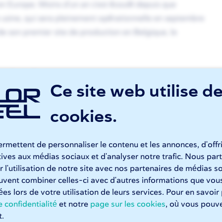
 en Europe. Moins d'un an s'est écoulé depuis que
 usine, qui sera pleinement opérationnelle en septembre
 de son premier site de production en Belgique, le
 près de Roulers, et comptera initialement quatre
Ce site web utilise d
2
e presses plieuses. L'usine couvre 17 000 m
sur un site de
 de machines de Hooglede se développera
cookies.
upe laser, dix lasers sur tube et douze presses plieuses.
 2022 et la mise en service complète est envisagée pour
rmettent de personnaliser le contenu et les annonces, d'offr
atives aux médias sociaux et d'analyser notre trafic. Nous p
 l'utilisation de notre site avec nos partenaires de médias so
 renforcer notre marque et notre position sur le marché.
euvent combiner celles-ci avec d'autres informations que vous
l et nous rapprocher de notre objectif de vendre nos
tées lors de votre utilisation de leurs services. Pour en savoir
ture de ce nouveau site, nous pourrons offrir à nos clients
 confidentialité
et notre
page sur les cookies
, où vous pouve
 encore plus pratique et une livraison plus rapide de nos
.