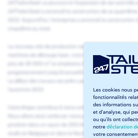
247TailorSteel va poursuivre l'expansion de ses activités
247TailorSteel a annoncé la construction de sa quatrième
2022. Aujourd'hui, l'entreprise a annoncé la construction
cinquième au total.
Le nouveau site de production sera construit à Hooglede,
machines de découpe laser, trois lasers sur tube et quatr
2
plus de 30 000 m
et emploiera 250 personnes. Le parc
progressivement jusqu'à accueillir douze machines de déco
Le début des travaux est prévu pour la seconde moitié de
l'automne 2023.
Les cookies nous pe
fonctionnalités rel
des informations sur
Cette étape contribue à notre ambition de croissance et à
et d'analyse, qui p
Nous allons ainsi renforcer notre présence au niveau loca
ou qu'ils ont collec
produits dans un rayon de 200 kilomètres. Grâce à l'ouver
notre
déclaration de
situés en Belgique et dans le Nord de la France un service
votre consentement