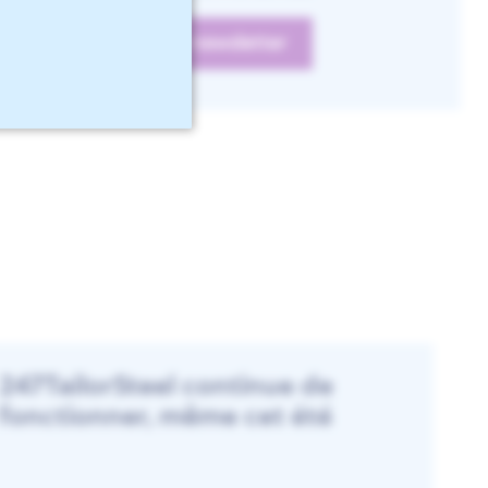
247TailorSteel continue de
fonctionner, même cet été