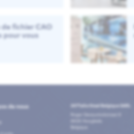
 de fichier CAO
s pour vous
pos de nous
247TailorSteel Belgique SARL
Roger Deceuninckstraat 8
8830 Hooglede
®
Belgique