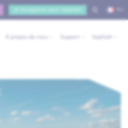
Enregistrer pour Sophia®
FR
À propos de nous
Support
Sophia®