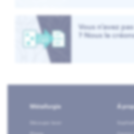
Vous n’avez pas
? Nous le créon
Métallurgie
Á pro
Découpe laser
Sophia