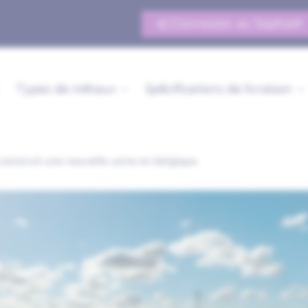
Connexion au Sophia®
Types de métaux
Spécifications de livraison
 construit une nouvelle usine en belgique