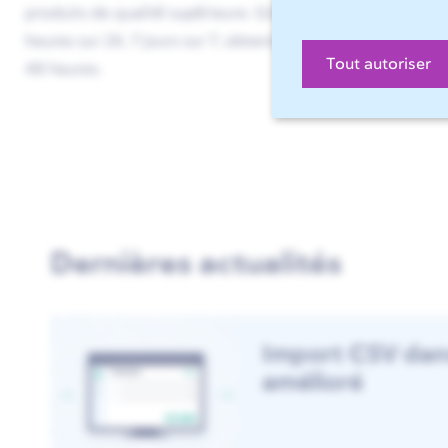
produits de qualité supérieure. Grâce au portail Sophia®
heures sur 24, 7 jours sur 7, obtenir un devis en l'espace 
Tout autoriser
48 heures.
Dernières actualités
Import CSV dan
amélioré