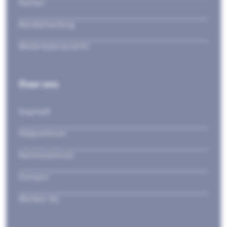
Kanten
Randafwerking
Materiaaloverzicht
Over ons
Sophia®
Helpcentrum
Kenniscentrum
Contact
Werken bij