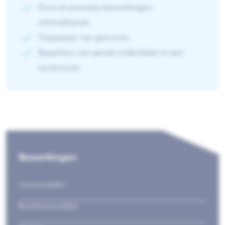
Dure en precieze bewerkingen
minimaliseren
Toepassen van graveren
Beperken van aantal onderdelen in een
constructie
Bewerkingen
Lasersnijden
Buislasersnijden