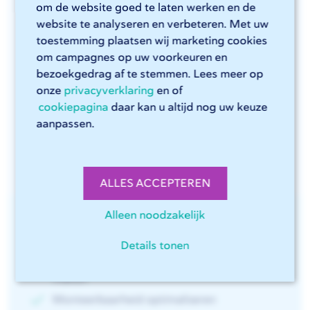
Voornaam
*
om de website goed te laten werken en de
website te analyseren en verbeteren. Met uw
toestemming plaatsen wij marketing cookies
om campagnes op uw voorkeuren en
Achternaam
*
bezoekgedrag af te stemmen. Lees meer op
onze
privacyverklaring
en of
cookiepagina
daar kan u altijd nog uw keuze
aanpassen.
ALLES ACCEPTEREN
Alleen noodzakelijk
Profiteer direct van tips over:
Details tonen
Handige trucs om constructies beter te
maken
Monteerbaarheid optimaliseren