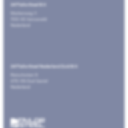
247TailorSteel B.V.
Markenweg 11
7051 HS Varsseveld
Nederland
247TailorSteel Nederland Zuid B.V.
Rietschotten 9
4751 XN Oud Gastel
Nederland