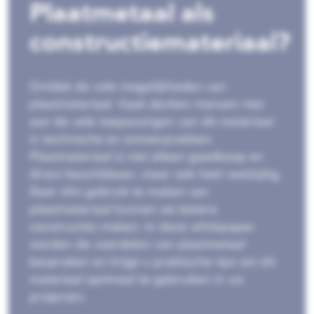
Plaatmetaal als
constructiemateriaal?
Ontdek de vele mogelijkheden van
plaatmateriaal. Vaak denken mensen niet
aan de vele toepassingen van dit materiaal
in technische en ontwerpvakken.
Plaatmateriaal is niet alleen goedkoop en
direct beschikbaar, maar ook heel veelzijdig.
Door slim gebruik te maken van
plaatmateriaal kunnen we betere
constructies maken. In deze whitepaper
worden de voordelen van plaatmetaal
besproken en krijgt u praktische tips om dit
materiaal optimaal te gebruiken in uw
projecten.