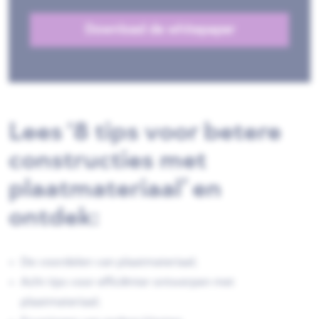
Download de whitepaper
Lees ‘8 tips voor betere
constructies met
plaatmateriaal’ en
ontdek:
De voordelen van plaatmateriaal;
Acht tips voor efficiënter ontwerpen met
plaatmateriaal;