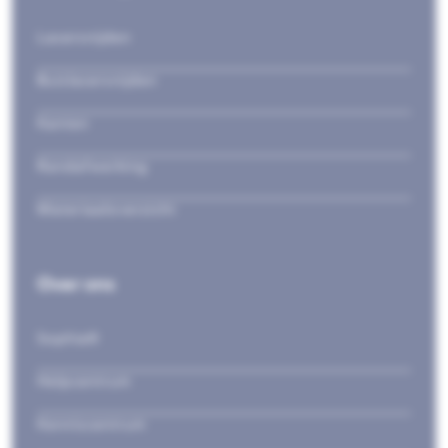
Lasersnijden
Buislasersnijden
Kanten
Randafwerking
Materiaaloverzicht
Over ons
Sophia®
Helpcentrum
Kenniscentrum