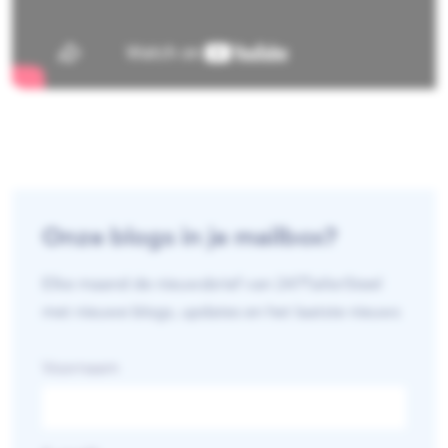
Onze blogs in je mailbox?
Elke maand de nieuwsbrief van 247TailorSteel
met nieuwe blogs, updates en het laatste nieuws
Voornaam