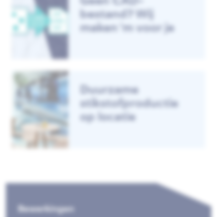
Geen CAD-
bestand? Wij
maken ‘m voor je
Duurzame
stikstofproductie
op locatie
Bewerkingen