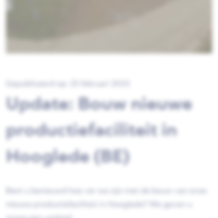
Gepubliceerd op: 25 februari 2023
Update: Bouw nieuwe
productiefaciliteit in
Hooglede (BE)
Bent u benieuwd hoe ver we zijn met de bouw van onze
nieuwe productiefaciliteit in Hooglede? We geven u