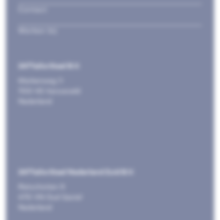
Contact
Werken bij
247TailorSteel B.V.
Markenweg 11
7051 HS Varsseveld
Nederland
247TailorSteel Nederland Zuid B.V.
Rietschotten 9
4751 XN Oud Gastel
Nederland