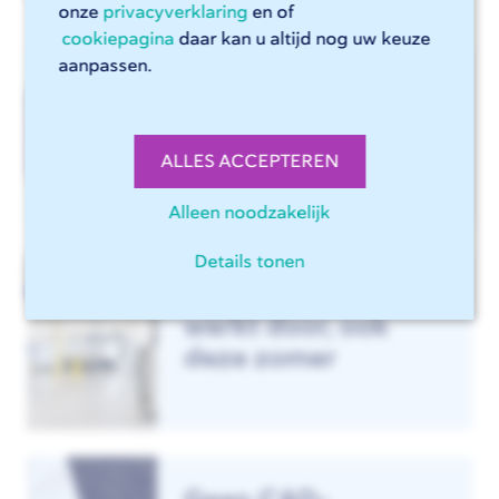
onze
privacyverklaring
en of
cookiepagina
daar kan u altijd nog uw keuze
aanpassen.
Vernieuwde CSV-
import in Sophia®
ALLES ACCEPTEREN
Alleen noodzakelijk
Details tonen
247TailorSteel
werkt door, ook
deze zomer