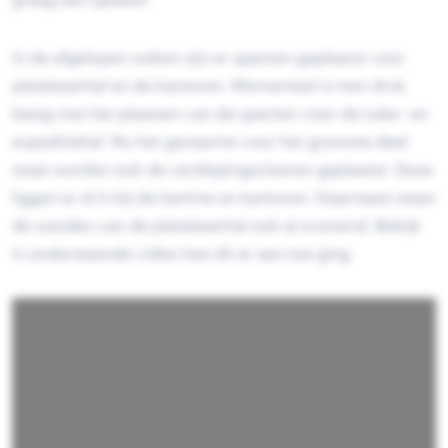
graag een update!
In de afgelopen weken zijn er spanten geplaatst voor
platelaserhal en de kantoren. Momenteel is men druk
bezig met het plaatsen van de spanten voor de tube- en
expeditiehal. Nu het geraamte voor het grootste deel
staat worden ook de verdiepingsvloeren geplaatst. Deze
liggen er al in bij de kantine en kantoren. Daarnaast staan
de wanden van de platelaserhal ook al overeind. Bekijk
in onderstaande video hoe dit er aan toe ging.