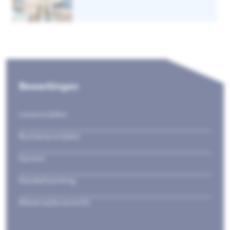
Bewerkingen
Lasersnijden
Buislasersnijden
Kanten
Randafwerking
Materiaaloverzicht