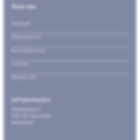
Over ons
Sophia®
Helpcentrum
Kenniscentrum
Contact
Werken bij
247TailorSteel B.V.
Markenweg 11
7051 HS Varsseveld
Nederland