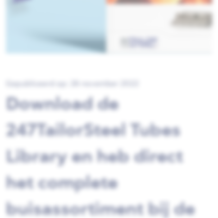
Gepubliceerd op: 28 november 2022
Download de
247TailorSteel Tubes
Library en heb direct
het complete
buisassortiment bij de