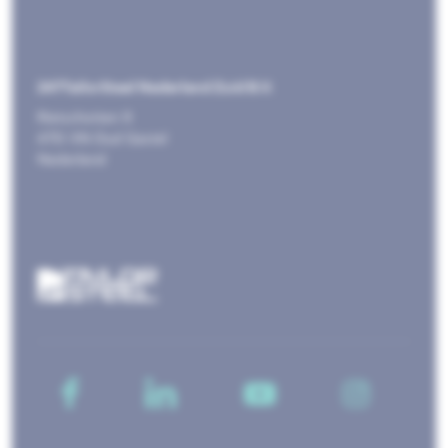
247TailorSteel Nederland Zuid B.V.
Rietschotten 9
4751 XN Oud Gastel
Nederland