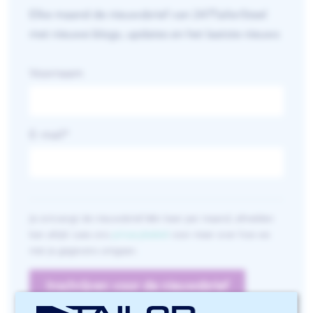
Elke maand de nieuwsbrief van 247TailorSteel
met nieuwe blogs, updates en het laatste nieuws
Voornaam
E-mail
*
Je ontvangt de nieuwsbrief één keer per maand, afmelden
kan altijd. Lees ons
privacybeleid
voor meer over hoe we
met je gegevens omgaan.