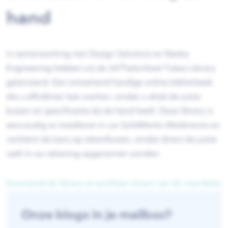
hand
In samenwerking met Design Solutions en Nesko
Engineering hebben wij de 247TailorSteel Tubes Library
gelanceerd. Een ontzettend handige online bibliotheek
die u efficiënter laat werken, omdat u altijd de juiste
buizen en specificaties bij de hand heeft. Deze library is
eenvoudig te installeren in uw SolidWorks Weldments en
verkleint de kans op tekenfouten, omdat direct de juiste
radii in uw tekening opgenomen worden.
Download de library en profiteer direct van de voordelen
Onze blogs in je mailbox?