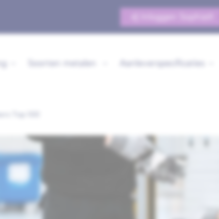
Inloggen Sophia®
ng
Soorten metalen
Aanleverspecificaties
ers Top 100