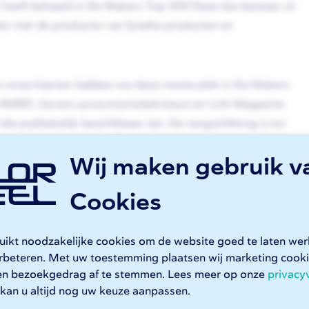
 heeft behaald in De Makers Top 100! Deze lijst bestaat uit
en met de productie van fysieke producten en
van onze klanten hebben we deze mooie plek in De Makers
 AMRO, Govers accountants/adviseurs en Link Magazine
ie publiekelijk beschikbaar zijn. De rangschikking is tot
wij zijn trots dat 247TailorSteel zich tot de top van de
Wij maken gebruik v
Cookies
ruikt noodzakelijke cookies om de website goed te laten we
ederlandse maakbedrijven in beeld, gebaseerd op
erbeteren. Met uw toestemming plaatsen wij marketing coo
omvat bedrijven uit maakindustrie zoals machinebouw,
en bezoekgedrag af te stemmen. Lees meer op onze
privacy
iële fabricage. Het doel? De maakindustrie in het
kan u altijd nog uw keuze aanpassen.