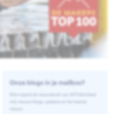
Onze blogs in je mailbox?
Elke maand de nieuwsbrief van 247TailorSteel
met nieuwe blogs, updates en het laatste
nieuws