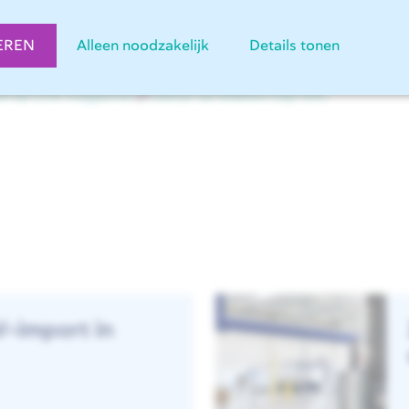
 de toekomst van de maakindustrie!
EREN
Alleen noodzakelijk
Details tonen
kel op Link magazine
of
bekijk de Makers top 100
.
-import in