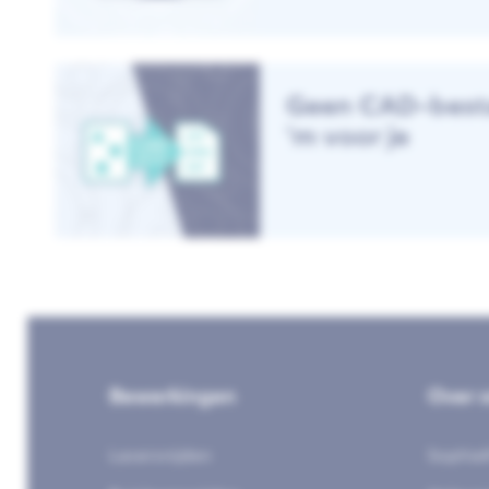
Geen CAD-best
‘m voor je
Bewerkingen
Over 
Lasersnijden
Sophia