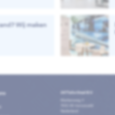
and? Wij maken
ons
247TailorSteel B.V.
Markenweg 11
7051 HS Varsseveld
®
Nederland