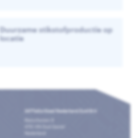
Duurzame stikstofproductie op
locatie
247TailorSteel Nederland Zuid B.V.
Rietschotten 9
4751 XN Oud Gastel
Nederland