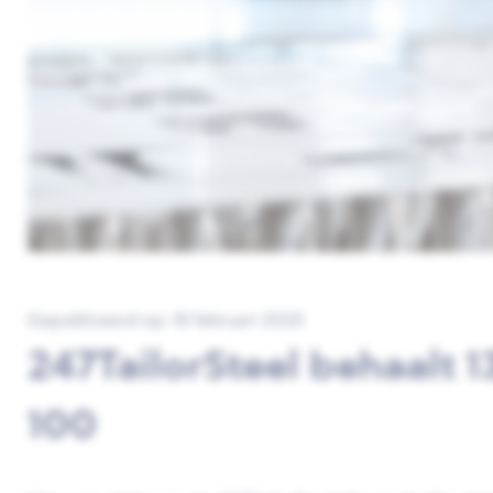
Gepubliceerd op: 18 februari 2025
247TailorSteel behaalt 
100