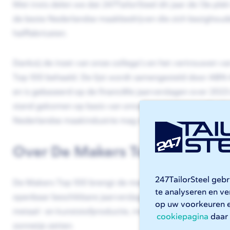
Met trots delen we dat 247TailorSteel dit jaar de 13e plek
de beste Nederlandse maakbedrijven die zich bezighoud
halffabricaten.
Dankzij de inzet van onze collega’s en het vertrouwen 
Top 100 behaald. De lijst wordt samengesteld door ABN
en is gebaseerd op de financiële jaarverslagen over 2023 d
stand gekomen op basis van omzet en winstgevendheid, en 
Nederlandse maakindustrie mag rekenen.
Over De Makers Top 100
247TailorSteel geb
De Makers Top 100 brengt de meest vooruitstrevende N
te analyseren en v
openbaar beschikbare jaarverslagen over 2023. De lijst 
op uw voorkeuren 
metaal- en kunststofproductie, meubels en andere industr
cookiepagina
daar 
zonnetje zetten.