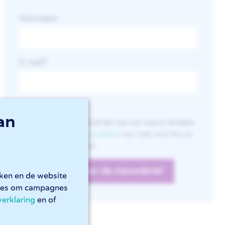
Voornaam
E-mail
*
an
Je ontvangt de nieuwsbrief één keer per maand, afmelden
kan altijd. Lees ons
privacybeleid
voor meer over hoe we
met je gegevens omgaan.
rken en de website
kies om campagnes
verklaring
en of