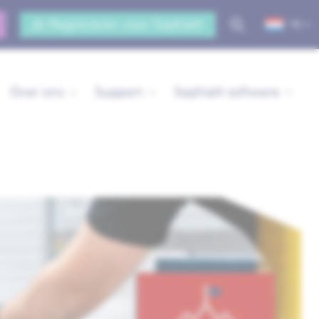
Registreren voor Sophia®
NL
Over ons
Support
Sophia® software