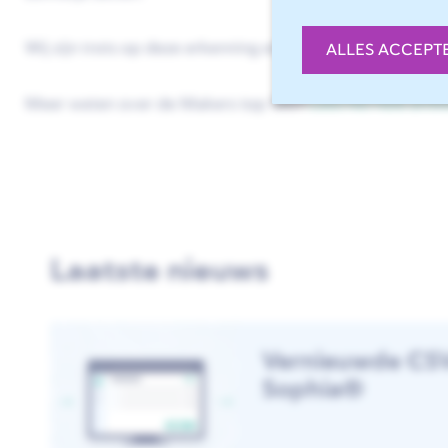
Wij zijn trots op deze erkenning en blijven investeren in
ALLES ACCEPT
Meer weten over de Makers top 100?
Lees het hele arti
Laatste nieuws
Vernieuwde CSV
Sophia®