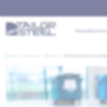
Metaalbewerki
Home
Over ons
Nieuws
247TailorSteel in De Mak