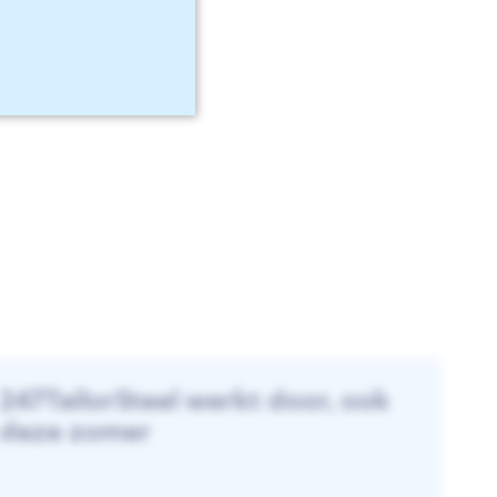
247TailorSteel werkt door, ook
deze zomer