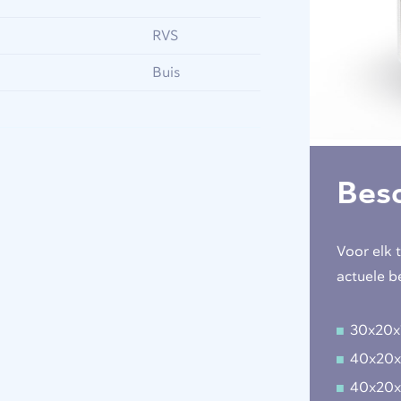
RVS
Buis
Bes
Voor elk 
actuele b
30x20x
40x20x
40x20