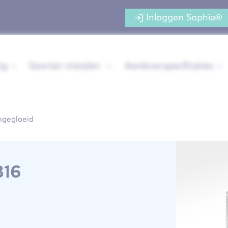
Inloggen Sophia®
ng
Soorten metalen
Aanleverspecificaties
ngegloeid
316