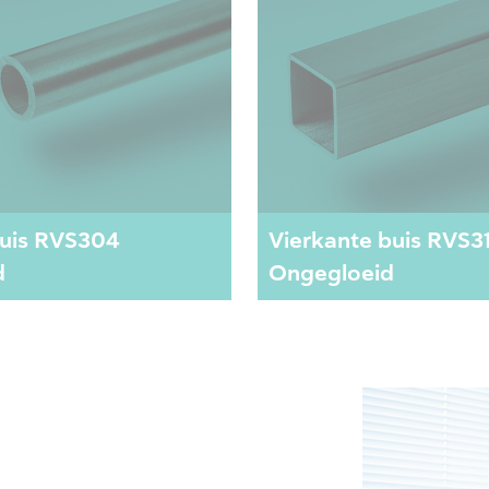
uis RVS304
Vierkante buis RVS3
d
Ongegloeid