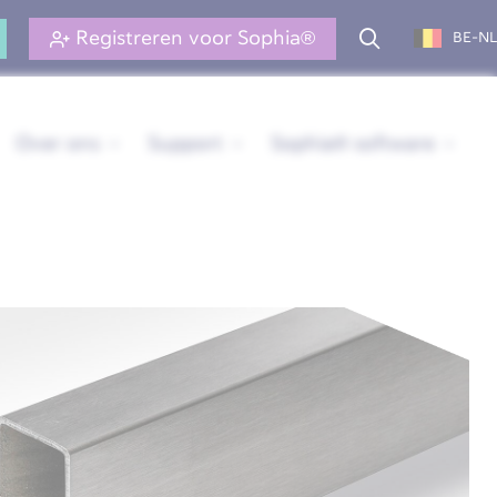
Registreren voor Sophia®
BE-NL
Over ons
Support
Sophia® software