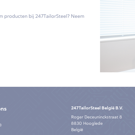
um producten bij 247TailorSteel? Neem
ons
247TailorSteel België B.V.
Roger Deceuninckstraat 8
8830 Hooglede
®
België