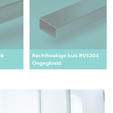
16
Rechthoekige buis RVS304
Ongegloeid