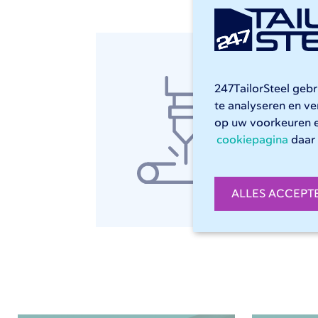
RV
247TailorSteel geb
Bij 
te analyseren en v
beha
op uw voorkeuren 
uw e
cookiepagina
daar 
rech
B
ALLES ACCEPT