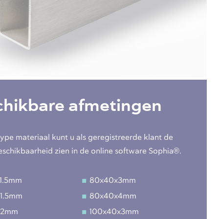
chikbare afmetingen
type materiaal kunt u als geregistreerde klant de
eschikbaarheid zien in de online software Sophia®.
1.5mm
80x40x3mm
1.5mm
80x40x4mm
x2mm
100x40x3mm