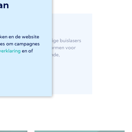
an
rken en de website
islasersnijden. Onze Adige buislasers
kies om campagnes
lexibele verlengstukken vormen voor
verklaring
en of
snijden met gemak uw ronde,