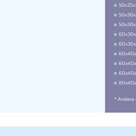
50x25
50x30
50x30
60x30
60x30
60x40
60x40
60x40
80x40
* Andere 
Bewerkingen bij 247TailorSteel