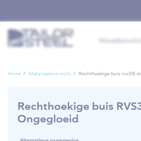
Metaalbewerki
Home
Materiaaloverzicht
Rechthoekige buis rvs316 o
Rechthoekige buis RVS
Ongegloeid
Alternatieve naamgeving