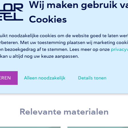
Wij maken gebruik v
Cookies
S buislasersnijden
ruikt noodzakelijke cookies om de website goed te laten we
247TailorSteel kunt u rekenen op betrouwbaar maatwerk in bu
erbeteren. Met uw toestemming plaatsen wij marketing coo
ndelen uw bestelling met precisie en snelheid, waarbij ze f
en bezoekgedrag af te stemmen. Lees meer op onze
privacy
igen productie of assemblage. Deze buislasersnijmachines 
kan u altijd nog uw keuze aanpassen.
thoekige en vierkante RVS buizen.
uislasersnijden bij 247TailorSteel
EREN
Alleen noodzakelijk
Details tonen
Relevante materialen