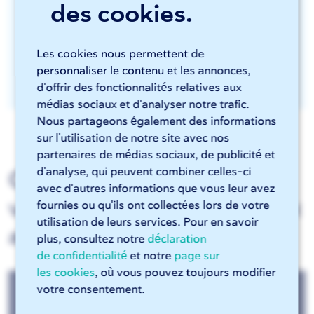
des cookies.
esthétique.
Les bords arrondis diminuent le risque
Les cookies nous permettent de
d'endommagement des câbles et de
personnaliser le contenu et les annonces,
coupures, entre autres.
d'offrir des fonctionnalités relatives aux
médias sociaux et d'analyser notre trafic.
Nous partageons également des informations
sur l'utilisation de notre site avec nos
partenaires de médias sociaux, de publicité et
Commandez facilement
d'analyse, qui peuvent combiner celles-ci
avec d'autres informations que vous leur avez
vos éléments de tôle inox
fournies ou qu'ils ont collectées lors de votre
utilisation de leurs services. Pour en savoir
arrondis dans Sophia®
plus, consultez notre
déclaration
de confidentialité
et notre
page sur
les cookies
, où vous pouvez toujours modifier
votre consentement.
Etape 1
1
Connectez-vous et