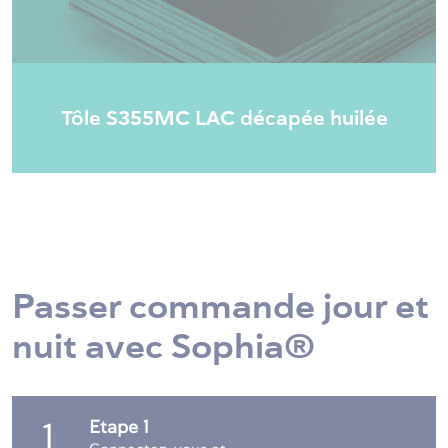
Tôle S355MC LAC décapée huilée
Passer commande jour et
nuit avec Sophia®
Etape 1
1