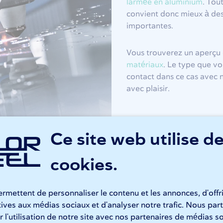
larmée en aluminium
. Tout
convient donc mieux à des
importantes.
Vous trouverez un aperçu 
matériaux
. Le type que vo
contact dans ce cas avec 
avec plaisir.
Ce site web utilise d
t usinages
cookies.
rmettent de personnaliser le contenu et les annonces, d'offr
cier d’une
épaisseur
de 4 / 6 mm (4 mm sans larme, 6 mm larm
atives aux médias sociaux et d'analyser notre trafic. Nous p
 s’appliquent. Notre travail sur mesure se situe dans les li
 l'utilisation de notre site avec nos partenaires de médias so