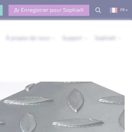
Enregistrer pour Sophia®
FR
À propos de nous
Support
Sophia®