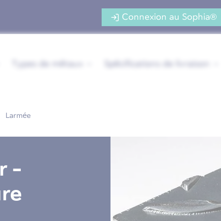
Connexion au Sophia®
Types de métaux
Spécifications de livraison
Larmée
r -
re