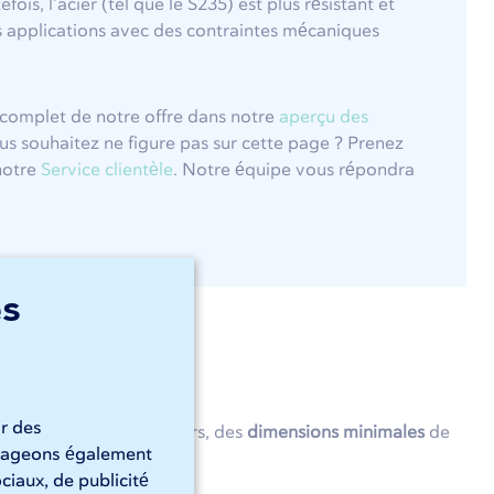
efois, l’acier (tel que le S235) est plus résistant et
 applications avec des contraintes mécaniques
complet de notre offre dans notre
aperçu des
us souhaitez ne figure pas sur cette page ? Prenez
notre
Service clientèle
. Notre équipe vous répondra
es
ir des
e comprise). Par ailleurs, des
dimensions minimales
de
artageons également
mites de
ces tolérances
.
ciaux, de publicité