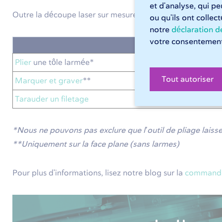
et d'analyse, qui p
Outre la découpe laser sur mesure de vos tôles larmées e
ou qu'ils ont collec
notre
déclaration de
votre consentement
Possible
Plier
une tôle larmée*
Tout autoriser
Marquer et graver
**
Tarauder un filetage
*Nous ne pouvons pas exclure que l’outil de pliage laiss
**Uniquement sur la face plane (sans larmes)
Pour plus d'informations, lisez notre blog sur la
commande