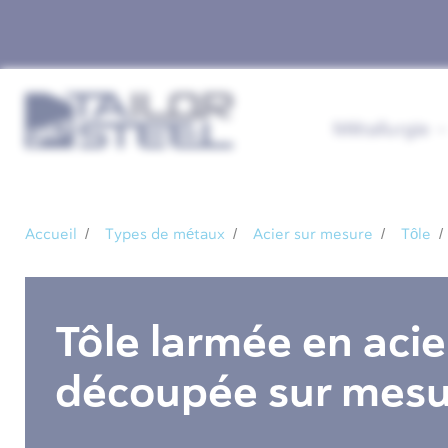
Métallurgie
Accueil
Types de métaux
Acier sur mesure
Tôle
Tôle larmée en acie
découpée sur mesu