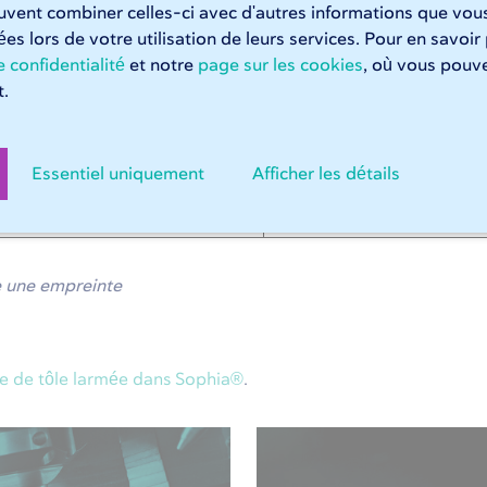
euvent combiner celles-ci avec d'autres informations que vous
n acier, nous pouvons également les usiner de manières comp
tées lors de votre utilisation de leurs services. Pour en savoir
 confidentialité
et notre
page sur les cookies
, où vous pouve
.
Finition des contours
Essentiel uniquement
Afficher les détails
e une empreinte
 de tôle larmée dans Sophia®
.