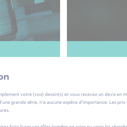
on
mplement votre (vos) dessin(s) et vous recevez un devis en moi
d’une grande série, n’a aucune espèce d’importance. Les prix 
ures.
ez faire livrer vos tôles larmées en acier ou venir les cher