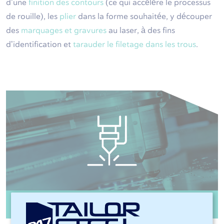
d’une
finition des contours
(ce qui accélère le processus
de rouille), les
plier
dans la forme souhaitée, y découper
des
marquages et gravures
au laser, à des fins
d’identification et
tarauder le filetage dans les trous
.
Découpe laser