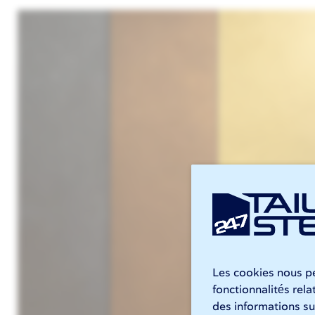
Les cookies nous pe
fonctionnalités rel
des informations sur