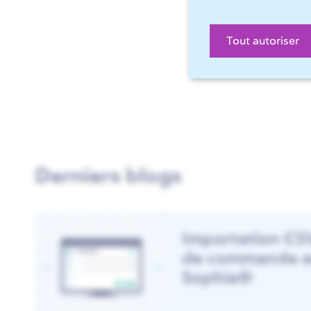
Tout autoriser
Derniers blogs
Importation CS
de commande a
Sophia®