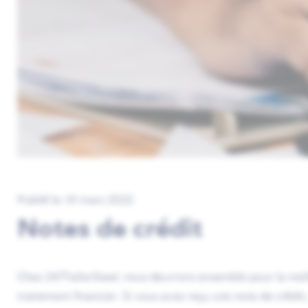
Publié le: 01 mars 2022
Notes de crédit
Chez 247TailorSteel, nous œuvrons ensemble pour la meill
traitement financier. Si vous avez reçu une note de crédi