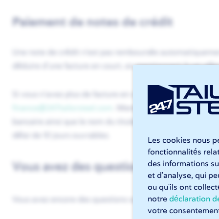
Paiement de notes de crédit
Une note de crédit n'est pas remboursée automatiquement. 
déduire d’une facture en court, en mentionnant à cet effe
Si vous n’avez plus de facture en cours, veuillez envoyer u
finance@247tailorsteel.com
. Mentionnez dans celui-ci le
bancaire ainsi que le nom du titulaire de ce compte. Nou
délai de 10 jours ouvrables.
Les cookies nous pe
fonctionnalités rel
des informations sur
Vous avez des questions ?
et d'analyse, qui p
ou qu'ils ont collec
notre
déclaration de
Vous avez encore des questions suite à cette explication 
votre consentement