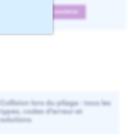
Collision lors du pliage : tous les
types, codes d'erreur et
solutions