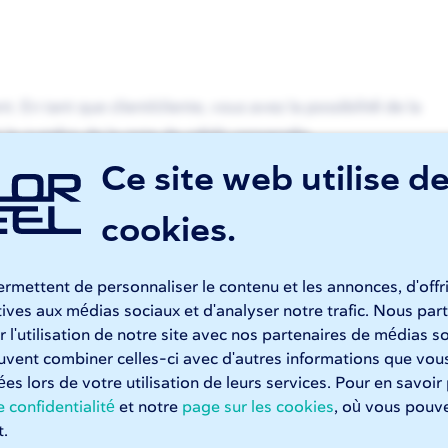
En tant que client/cliente, vous avez la possibilité de la
t le numéro de la note de crédit concernée.
Ce site web utilise d
n courriel à l’adresse suivante:
cookies.
 numéro de la note de crédit, l’IBAN de votre compte
s transférons ensuite le montant sur ce compte, dans un
rmettent de personnaliser le contenu et les annonces, d'offr
atives aux médias sociaux et d'analyser notre trafic. Nous p
 l'utilisation de notre site avec nos partenaires de médias so
euvent combiner celles-ci avec d'autres informations que vous
tées lors de votre utilisation de leurs services. Pour en savoir
 confidentialité
et notre
page sur les cookies
, où vous pouve
? Contactez-nous en utilisant
ce formulaire
.
.