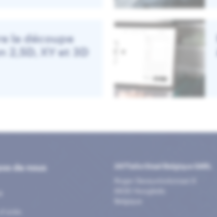
re la découpe
n 2,5D, XY et 3D
pos de nous
247TailorSteel Belgique SARL
Roger Deceuninckstraat 8
8830 Hooglede
®
Belgique
d’aide