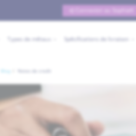
Connexion au Sophia®
Types de métaux
Spécifications de livraison
Blog
Notes de credit