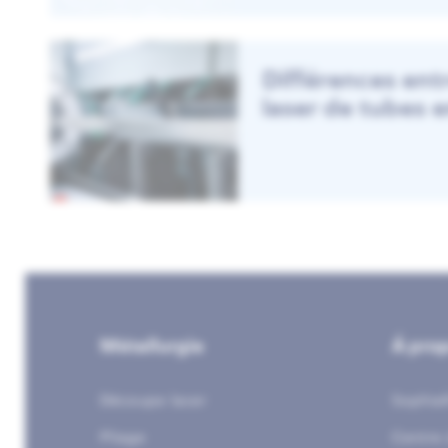
Différences ent
laser de tubes e
Métallurgie
Á pro
Découpe laser
Sophia
Pliage
Centre 