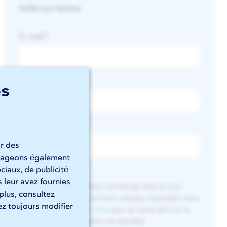
boîte aux lettres.
E-mail
*
Prénom
es
Nom
ir des
artageons également
ciaux, de publicité
 leur avez fournies
Vous recevez la newsletter une fois par mois et vous
 plus, consultez
pouvez vous désabonner à tout moment. Consultez notre
z toujours modifier
déclaration de confidentialité
pour en savoir plus sur la
manière dont nous traitons vos données.