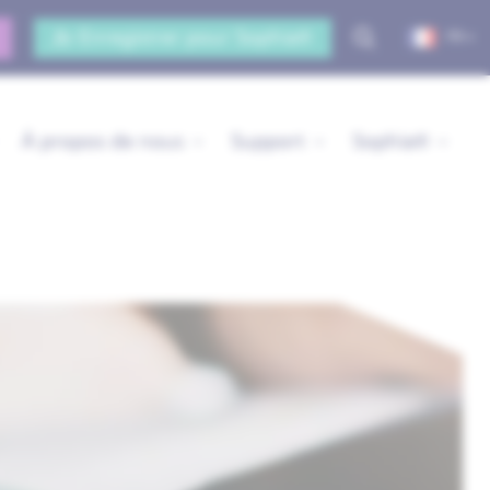
Enregistrer pour Sophia®
FR
À propos de nous
Support
Sophia®