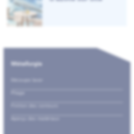
Métallurgie
Découpe laser
Pliage
Finition des contours
Aperçu des matériaux