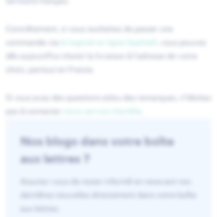
territoire français.
Concrètement, si vous souhaitez de passer une
commande via
le logiciel en ligne Sophia
®
, vous pouvez
dès aujourd'hui choisir la livraison à l'adresse de votre
choix, partout en France.
Si vous avez des questions et/ou des remarques, n’hésitez
pas à contacter
notre service clientèle
.
Nos blogs dans votre boîte
aux lettres ?
Assurez-vous de rester informé en recevant nos
dernières nouvelles directement dans votre boîte
aux lettres.