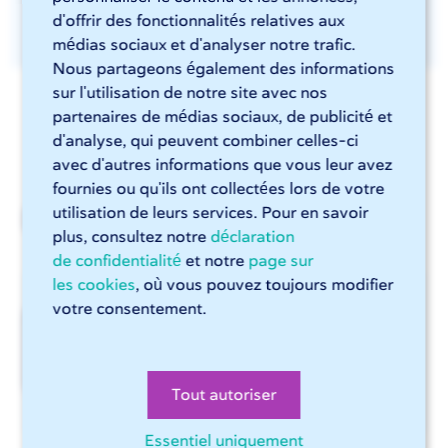
d'offrir des fonctionnalités relatives aux
médias sociaux et d'analyser notre trafic.
Nous partageons également des informations
sur l'utilisation de notre site avec nos
partenaires de médias sociaux, de publicité et
d'analyse, qui peuvent combiner celles-ci
avec d'autres informations que vous leur avez
fournies ou qu'ils ont collectées lors de votre
Dernières actualités
utilisation de leurs services. Pour en savoir
plus, consultez notre
déclaration
de confidentialité
et notre
page sur
les cookies
, où vous pouvez toujours modifier
Import CSV dans
votre consentement.
Sophia® amélioré
Tout autoriser
Essentiel uniquement