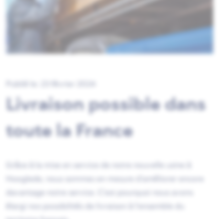
Publié le: 23 février 2024
Livraison possible dans
toute la France
Grâce à la mise en service de notre nouvelle usine à
Hooglede, nous sommes en mesure d'améliorer encore
davantage notre service.
C'est pourquoi nous avons
élargi nos possibilités de livraison à l'ensemble du