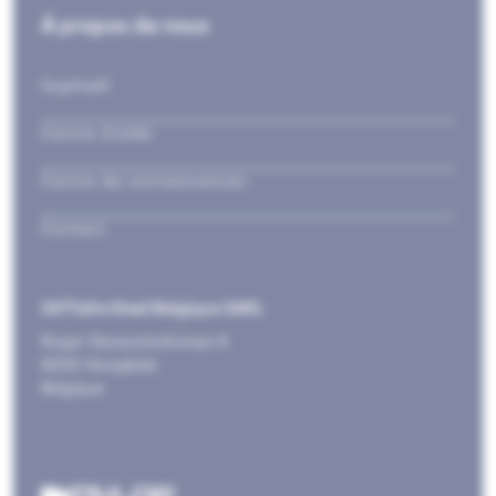
Á propos de nous
Sophia®
Centre d’aide
Centre de connaissances
Contact
247TailorSteel Belgique SARL
Roger Deceuninckstraat 8
8830 Hooglede
Belgique