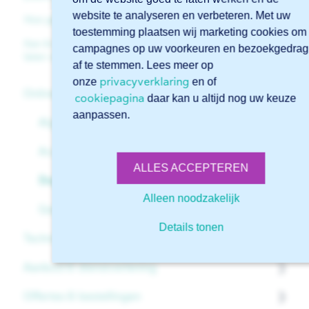
website te analyseren en verbeteren. Met uw
Hoe gebruik ik de tube library?
toestemming plaatsen wij marketing cookies om
Kan ik de orderbevestiging naar een ander e-mailadres
campagnes op uw voorkeuren en bezoekgedrag
laten versturen?
af te stemmen. Lees meer op
privacyverklaring
onze
en of
Online software Sophia®
cookiepagina
daar kan u altijd nog uw keuze
aanpassen.
Algemeen
Account
ALLES ACCEPTEREN
Beginnen met Sophia®
Alleen noodzakelijk
Geavanceerde functies in Sophia®
Details tonen
Technische ondersteuning
Aanbod & dienstverlening
Bestanden
Offertes & bestellingen
Tekeningen
Algemeen