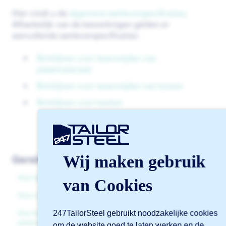
Hier vindt u de
algemene aanleverspecificaties
.
Afhankelijk van de bewerkingen gelden er
aanvullende aanleverspecificaties:
Richtlijnen voor lasersnijden van
plaatmateriaal
Richtlijnen voor lasersnijden van buizen
Richtlijnen voor kanten
Wij maken gebruik
Gerelateerde artikelen
Hoe ken ik rechten toe aan gebruikers?
van Cookies
Hoe start ik een nieuwe aanvraag in Sophia®?
247TailorSteel gebruikt noodzakelijke cookies
Hoe kan ik een offerte aanvragen en een bestelling
plaatsen in Sophia®?
om de website goed te laten werken en de