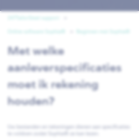
247TailorSteel support
Online software Sophia®
Beginnen met Sophia®
Met welke
aanleverspecificaties
moet ik rekening
houden?
Uw bestanden en tekeningen dienen aan specificaties
te voldoen zodat Sophia® ze kan lezen.