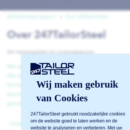
247TailorSteel support
Over 247TailorSteel
Over 247TailorSteel
Van openingstijden tot contactgegevens.
Wat zijn de contactgegevens van 247TailorSteel?
Wat zijn de openingstijden van 247TailorSteel?
Wij maken gebruik
Kan ik als particulier bij 247TailorSteel bestellen?
Kan ik tijdens de vakantieperiodes en bouwvak
van Cookies
gewoon bij jullie bestellen?
247TailorSteel gebruikt noodzakelijke cookies
om de website goed te laten werken en de
Online software Sophia®
website te analyseren en verbeteren. Met uw