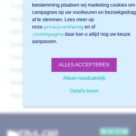
toestemming plaatsen wij marketing cookies om
Technische ondersteuning
Algemeen
campagnes op uw voorkeuren en bezoekgedrag
Aanbod & dienstverlening
Account
Bestanden
af te stemmen. Lees meer op
privacyverklaring
onze
en of
Offertes & bestellingen
Beginnen met Sophia®
Tekeningen
Algemeen
cookiepagina
daar kan u altijd nog uw keuze
aanpassen.
Levering & emballage
Geavanceerde functies in Sophia®
Downloads
Materialen
Offertes
Financiële zaken
Aanleverspecificaties
Lasersnijden
Bestelling
Levermethoden
ALLES ACCEPTEREN
Kwaliteit & klachten
Kanten
Verpakking
Leverdatum
Facturen
Alleen noodzakelijk
Materialen
Randafwerking
Opdrachtbevestiging
Levering
Creditnota's
Kwaliteit
Details tonen
Over 247TailorSteel
Certificaten
Retouremballage
Klachten