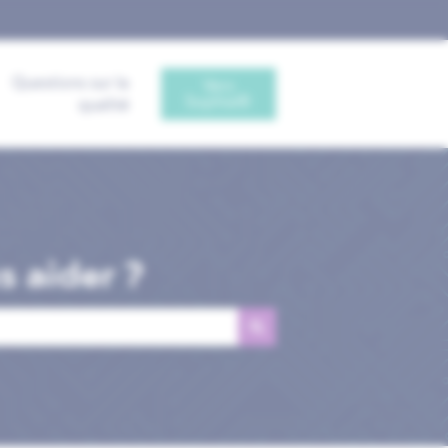
Questions sur la
Vers
Sophia®
qualité
 aider ?