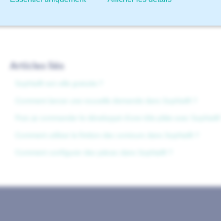
Directives pour le pliage
Articles liés
Sophia® est-elle gratuite ?
Comment lancer une nouvelle demande dans Sophia® ?
Puis-je commander le développé d’une tôle pliée avec Sophia®
Comment utiliser la finition des contours dans Sophia® ?
Comment configurer des pièces dans Sophia® ?