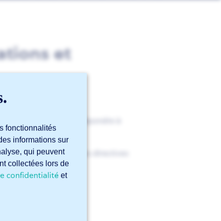
ations et
s.
ar Sophia®, ils doivent répondre à
s fonctionnalités
des informations sur
analyse, qui peuvent
pe d’usinage souhaité, des directives
nt collectées lors de
e confidentialité
et