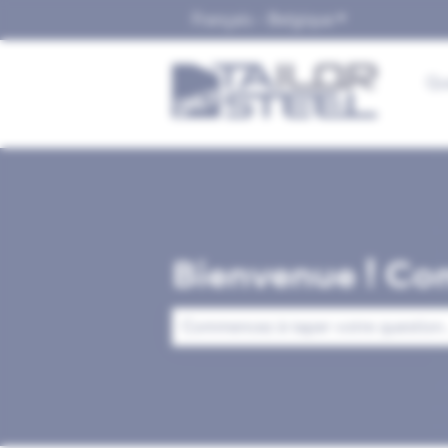
Français - Belgique
Afficher le sou
Qu
Bienvenue ! Co
Il n'y a aucune suggestion car le cha