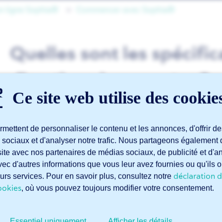
en ligne Sophia®
Commencer avec Sophia®
Quelles sont les spécific
directives à respecter ?
Ce site web utilise des cookie
Pour que vos fichiers et dessins soient correctement lus p
mettent de personnaliser le contenu et les annonces, d'offrir de
certaines spécifications.
 sociaux et d'analyser notre trafic. Nous partageons également 
e site avec nos partenaires de médias sociaux, de publicité et d'
Vous trouverez ici les
spécifications générales
. Selon le ty
ec d'autres informations que vous leur avez fournies ou qu'ils o
spécifiques s’appliquent également :
déclaration d
leurs services. Pour en savoir plus, consultez notre
Directives pour la découpe laser de tôles
ookies
, où vous pouvez toujours modifier votre consentement.
Directives pour la découpe laser de tubes
Essentiel uniquement
Afficher les détails