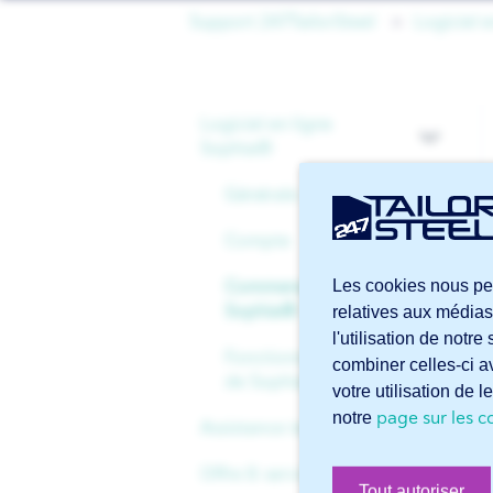
Support 247TailorSteel
Logiciel 
Logiciel en ligne
Sophia®
Générale
Compte
Les cookies nous per
Commencer avec
Sophia®
relatives aux médias
l'utilisation de notr
Fonctionnalités avancées
combiner celles-ci av
de Sophia®
votre utilisation de 
page sur les c
notre
Assistance technique
Offre & services
Fichiers
Tout autoriser