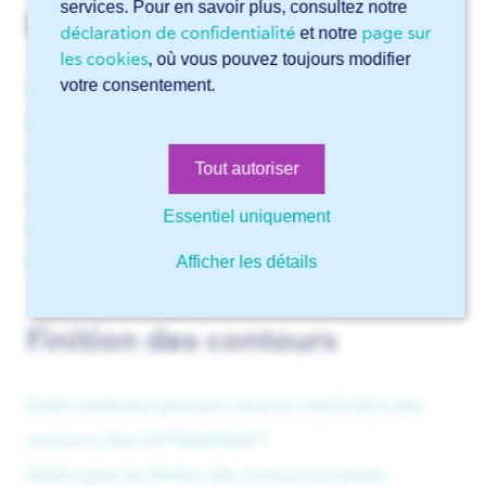
services. Pour en savoir plus, consultez notre
Pliage
déclaration de confidentialité
page sur
et notre
les cookies
, où vous pouvez toujours modifier
votre consentement.
Quels matériaux puis-je faire plier ?
Quel est le poids maximal de pliage ?
Quelles sont les dimensions minimales et maximales
Tout autoriser
de pliage ?
Essentiel uniquement
Quelles sont les tolérances pour le pliage ?
Afficher les détails
Puis-je faire réaliser des ourlets par 247TailorSteel ?
Finition des contours
Quels matériaux peuvent recevoir une finition des
contours chez 247TailorSteel ?
Quels types de finition des contours propose