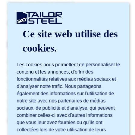
Traitez-vous l’acier à ressort ?
Traitez-vous le plomb ?
Afficher plus
▼
Ce site web utilise des
Découpe laser
cookies.
Proposez-vous le marquage et la gravure ?
Les cookies nous permettent de personnaliser le
contenu et les annonces, d'offrir des
Quels matériaux puis-je faire découper au laser ?
fonctionnalités relatives aux médias sociaux et
Quels profilés pouvez-vous découper au laser ?
d'analyser notre trafic. Nous partageons
Quelle est l’épaisseur du faisceau laser et du trait de
également des informations sur l'utilisation de
notre site avec nos partenaires de médias
coupe ?
sociaux, de publicité et d'analyse, qui peuvent
Quelle est la différence entre gravure et marquage ?
combiner celles-ci avec d'autres informations
Afficher plus
▼
que vous leur avez fournies ou qu'ils ont
collectées lors de votre utilisation de leurs