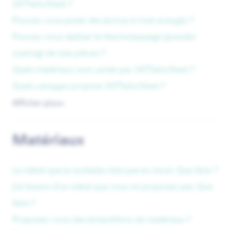
247TailorSteel ?
Pouvez-vous poser des écrous à rivet aveugle ?
Pouvez-vous réaliser le thermolaquage (powder
coating) de mes pièces ?
Quels matériaux sont usinés par 247TailorSteel ?
Quels usinages propose 247TailorSteel ?
Afficher plus
▼
Matériaux
Le métal que je souhaite n’est pas en stock. Que faire ?
J’ai besoin d’un métal que vous ne proposez pas. Que
faire ?
Proposez-vous des échantillons de matériaux ?