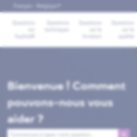
Français - Belgique
Afficher le sous-menu pour les trad
Questions
Questions
Questions
Questions
sur
techniques
sur la
sur la
Sophia®
livraison
qualité
Bienvenue ! Comment
pouvons-nous vous
aider ?