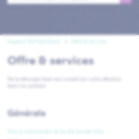
Il n'y a aucune suggestion car le champ de recherche est 
Support 247TailorSteel
Offre & services
Offre & services
De la découpe laser aux conseil sur votre décision
faire-ou-acheter.
Générale
Puis-je commander de la tôle larmée chez