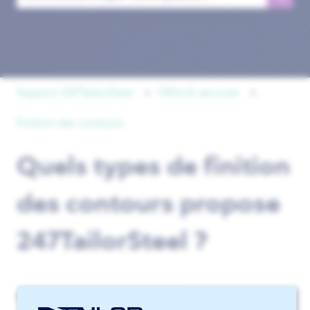
Il n'y a aucune suggestion car le champ de recherche est 
Support 247TailorSteel
Offre & services
Finition des contours
Quels types de finition
des contours propose
247TailorSteel ?
Nous proposons deux types de finition des contours :