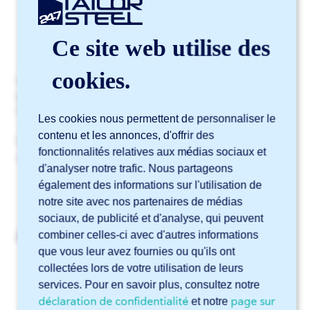
Rupture des arêtes
Ce site web utilise des
Arrondi des bords
cookies.
Le rupture des arêtes élimine les bavures tout en
gardant un bord droit. L’arrondi des bords crée un
rayon pour un bord adouci.
Les cookies nous permettent de personnaliser le
contenu et les annonces, d'offrir des
Vous trouvez
ici
plus d'informations sur la finition des
fonctionnalités relatives aux médias sociaux et
contours.
d'analyser notre trafic. Nous partageons
également des informations sur l'utilisation de
notre site avec nos partenaires de médias
sociaux, de publicité et d'analyse, qui peuvent
Articles liés
combiner celles-ci avec d'autres informations
que vous leur avez fournies ou qu'ils ont
Quels matériaux peuvent recevoir une finition des
collectées lors de votre utilisation de leurs
contours chez 247TailorSteel ?
services. Pour en savoir plus, consultez notre
Quelles sont les techniques de découpe laser disponibles
déclaration de confidentialité
page sur
et notre