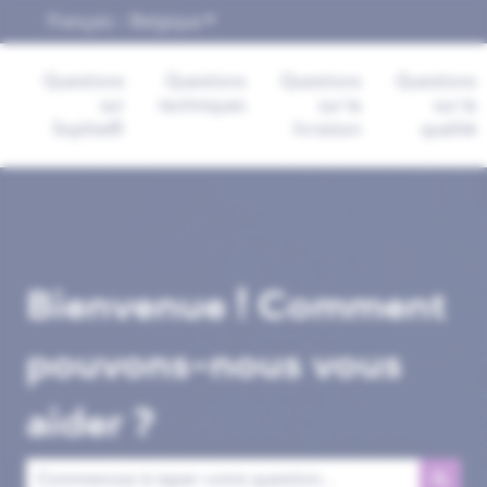
Français - Belgique
Afficher le sous-menu pour les trad
Questions
Questions
Questions
Questions
sur
techniques
sur la
sur la
Sophia®
livraison
qualité
Bienvenue ! Comment
pouvons-nous vous
aider ?