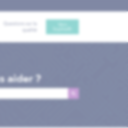
Questions sur la
Vers
Sophia®
qualité
 aider ?