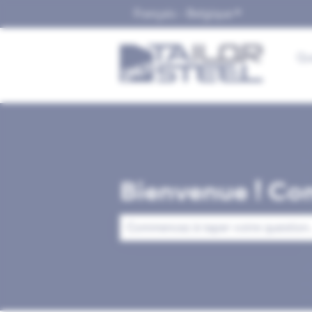
Français - Belgique
Afficher le sou
Qu
Bienvenue ! Co
Il n'y a aucune suggestion car le cha