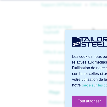
Support 247TailorSteel
Offre & s
Logiciel en ligne
Sophia®
Assistance technique
Générale
Offre & services
Compte
Fichiers
Les cookies nous per
Commencer avec
Dessins
Générale
relatives aux médias
Sophia®
l'utilisation de notr
Téléchargements
Matériaux
combiner celles-ci av
Fonctionnalités avancées
votre utilisation de 
Spécifications de livraison
Découpe laser
de Sophia®
page sur les c
notre
Pliage
Tout autoriser
Finition des contours