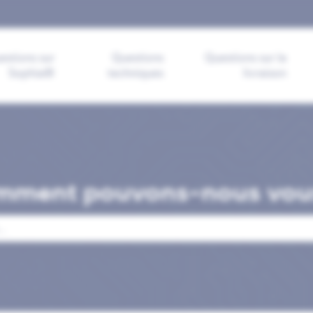
s-menu pour les traductions
estions sur
Questions
Questions sur la
Sophia®
techniques
livraison
mment pouvons-nous vous
mp de recherche est vide.