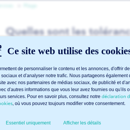
ervices
Pliage
Quelles sont les toléran
pliage ?
Ce site web utilise des cookie
mettent de personnaliser le contenu et les annonces, d'offrir de
Vous trouverez
ici
les tolérances de pliage.
 sociaux et d'analyser notre trafic. Nous partageons également 
e site avec nos partenaires de médias sociaux, de publicité et d'
ec d'autres informations que vous leur avez fournies ou qu'ils o
déclaration d
leurs services. Pour en savoir plus, consultez notre
ookies
Articles liés
, où vous pouvez toujours modifier votre consentement.
Quelles sont les dimensions minimales et maximales pour la déc
Essentiel uniquement
Afficher les détails
Quel est le poids maximal de pliage ?