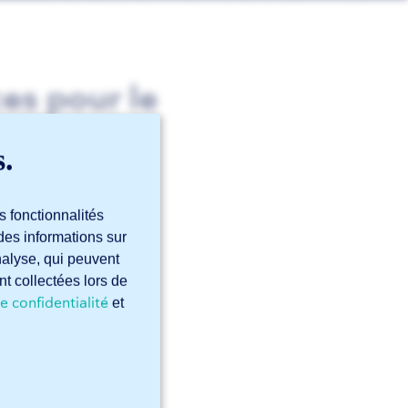
ces pour le
s.
s fonctionnalités
des informations sur
analyse, qui peuvent
nt collectées lors de
e confidentialité
et
oupe laser ?