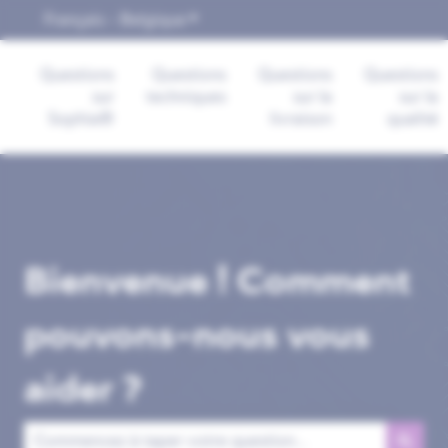
Français - Belgique
Afficher le sous-menu pour les trad
Questions
Questions
Questions
Questions
sur
techniques
sur la
sur la
Sophia®
livraison
qualité
Bienvenue ! Comment
pouvons-nous vous
aider ?