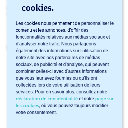
cookies.
Les tolérances pour
les tubes et profilés
sont
disponibles
ici
.
Les cookies nous permettent de personnaliser le
contenu et les annonces, d'offrir des
fonctionnalités relatives aux médias sociaux et
d'analyser notre trafic. Nous partageons
Articles liés
également des informations sur l'utilisation de
Quelles sont les techniques de découpe laser disponibles
notre site avec nos partenaires de médias
?
sociaux, de publicité et d'analyse, qui peuvent
combiner celles-ci avec d'autres informations
Quels profilés pouvez-vous découper au laser ?
que vous leur avez fournies ou qu'ils ont
Découpe laser 3D de tubes : est-ce possible ?
collectées lors de votre utilisation de leurs
services. Pour en savoir plus, consultez notre
Proposez-vous également la découpe laser de tubes XY
?
déclaration de confidentialité
page sur
et notre
les cookies
, où vous pouvez toujours modifier
Quelles sont les dimensions minimales et maximales pour
votre consentement.
la découpe laser ?