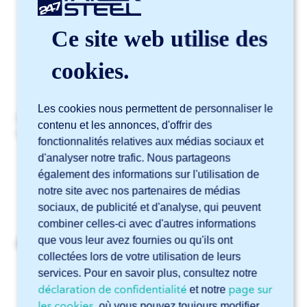
Acier inoxydable (inox)
Ce site web utilise des
Aluminium
cookies.
Laiton
Les cookies nous permettent de personnaliser le
Consultez notre
aperçu des matériaux
pour découvrir
contenu et les annonces, d'offrir des
notre offre actuelle.
fonctionnalités relatives aux médias sociaux et
d'analyser notre trafic. Nous partageons
également des informations sur l'utilisation de
notre site avec nos partenaires de médias
sociaux, de publicité et d'analyse, qui peuvent
combiner celles-ci avec d'autres informations
que vous leur avez fournies ou qu'ils ont
Articles liés
collectées lors de votre utilisation de leurs
J’ai besoin d’un métal que vous ne proposez pas. Que
services. Pour en savoir plus, consultez notre
faire ?
déclaration de confidentialité
page sur
et notre
Quel est le poids maximal de pliage ?
les cookies
, où vous pouvez toujours modifier