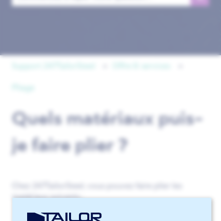
Il n'y a aucune suggestion car le champ de recherche est 
Support 247TailorSteel
Offre & services
Pliage
Quels matériaux puis-
je faire plier ?
Chez 247TailorSteel, vous pouvez faire plier les
matériaux suivants :
Acier