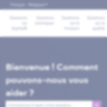
Français - Belgique
Afficher le sous-menu pour les trad
Questions
Questions
Questions
Questions
sur
techniques
sur la
sur la
Sophia®
livraison
qualité
Bienvenue ! Comment
pouvons-nous vous
aider ?