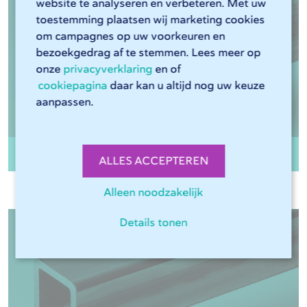
website te analyseren en verbeteren. Met uw
toestemming plaatsen wij marketing cookies
om campagnes op uw voorkeuren en
bezoekgedrag af te stemmen. Lees meer op
onze
privacyverklaring
en of
cookiepagina
daar kan u altijd nog uw keuze
aanpassen.
Ronde buis Staal EN10255 WGW S195T
ALLES ACCEPTEREN
Alleen noodzakelijk
Details tonen