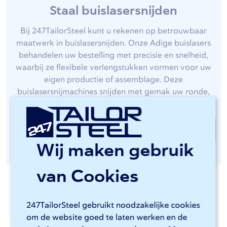
Staal buislasersnijden
Bij 247TailorSteel kunt u rekenen op betrouwbaar
maatwerk in buislasersnijden. Onze Adige buislasers
behandelen uw bestelling met precisie en snelheid,
waarbij ze flexibele verlengstukken vormen voor uw
eigen productie of assemblage. Deze
buislasersnijmachines snijden met gemak uw ronde,
rechthoekige en vierkante stalen buizen en kokers.
Buislasersnijden bij 247TailorSteel
Wij maken gebruik
van Cookies
Relevante materialen
247TailorSteel gebruikt noodzakelijke cookies
om de website goed te laten werken en de