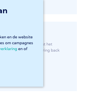
an
rken en de website
kies om campagnes
zeer geschikt voor juist het
verklaring
en of
oeken gebogen en de spring back
mag verwachten.