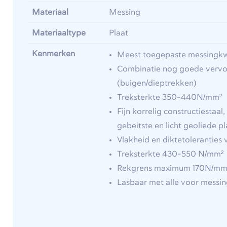
Materiaal
Messing
Materiaaltype
Plaat
Kenmerken
Meest toegepaste messingkwa
Combinatie nog goede vervor
(buigen/dieptrekken)
Treksterkte 350-440N/mm²
Fijn korrelig constructiestaa
gebeitste en licht geoliede pl
Vlakheid en diktetolerantie
Treksterkte 430-550 N/mm²
Rekgrens maximum 170N/mm
Lasbaar met alle voor messi