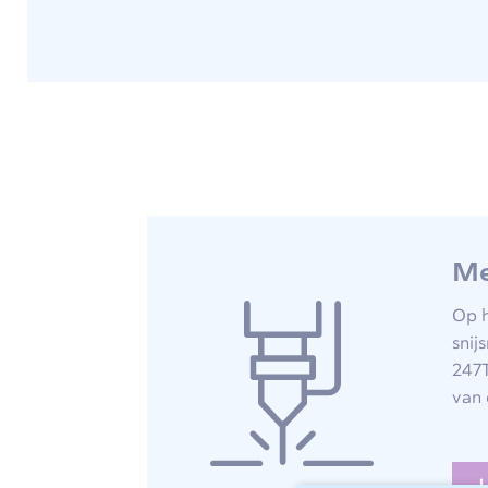
Me
Op h
snij
247T