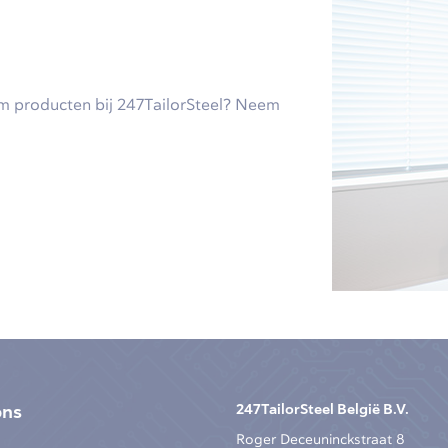
um producten bij 247TailorSteel? Neem
ons
247TailorSteel België B.V.
Roger Deceuninckstraat 8