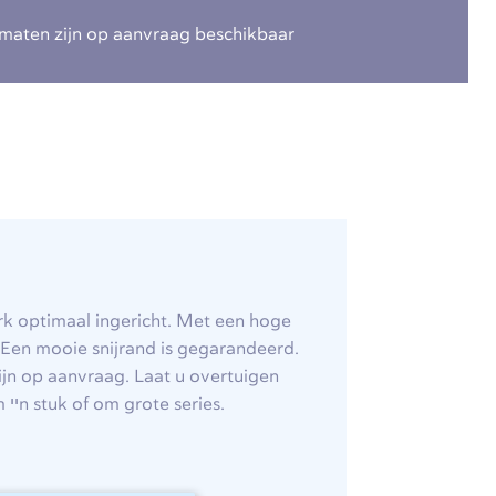
maten zijn op aanvraag beschikbaar
k optimaal ingericht. Met een hoge
 Een mooie snijrand is gegarandeerd.
ijn op aanvraag. Laat u overtuigen
van de consistente kwaliteit van 247TailorSteel, of het nu gaat om ייn stuk of om grote series.