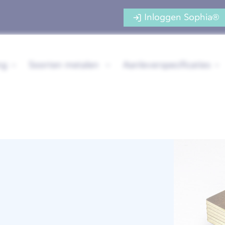
Inloggen Sophia®
ng
Soorten metalen
Aanleverspecificaties