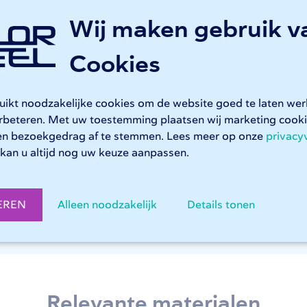
asersnijden bij 247TailorSteel
Wij maken gebruik v
Cookies
ssing plooien
ruikt noodzakelijke cookies om de website goed te laten we
erbeteren. Met uw toestemming plaatsen wij marketing coo
 LVD ToolCell plooibanken zijn volledig CNC-aangestuurd en 
en bezoekgedrag af te stemmen. Lees meer op onze
privacy
lexere plooiwerk. Messing platen wordt in alle gangbare h
kan u altijd nog uw keuze aanpassen.
ectie zorgt voor accuraat werk, zoals u van 247TailorSteel 
EREN
Alleen noodzakelijk
Details tonen
looien bij 247TailorSteel
Relevante materialen