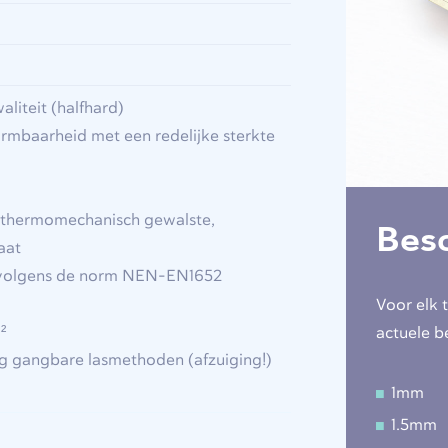
liteit (halfhard)
mbaarheid met een redelijke sterkte
l, thermomechanisch gewalste,
Besc
aat
s volgens de norm NEN-EN1652
Voor elk 
²
actuele b
ng gangbare lasmethoden (afzuiging!)
1mm
1.5mm