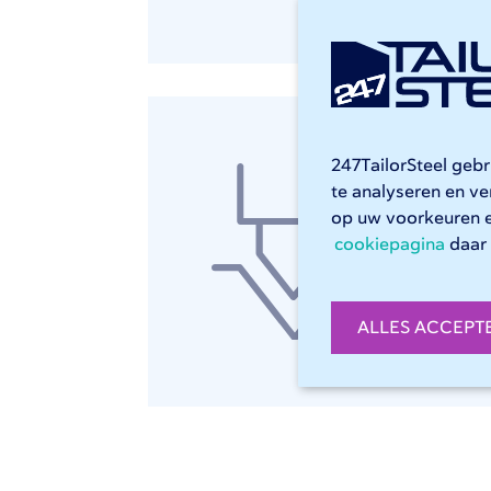
L
Me
247TailorSteel geb
te analyseren en v
Onze
op uw voorkeuren 
comp
cookiepagina
daar 
corr
ALLES ACCEPT
P