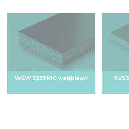
WGW S355MC walsblauw
RVS3