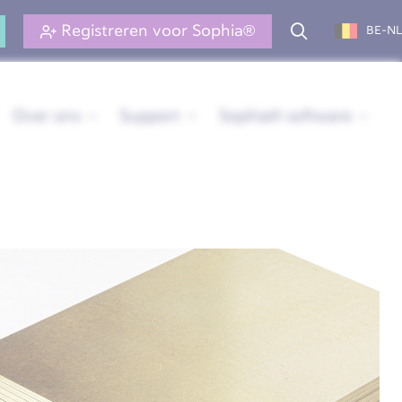
Registreren voor Sophia®
BE-NL
Over ons
Support
Sophia® software