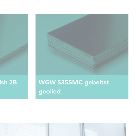
ish 2B
WGW S355MC gebeitst
geolied