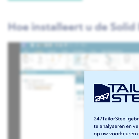
Hoe installeert u de Solid
247TailorSteel geb
te analyseren en v
op uw voorkeuren 