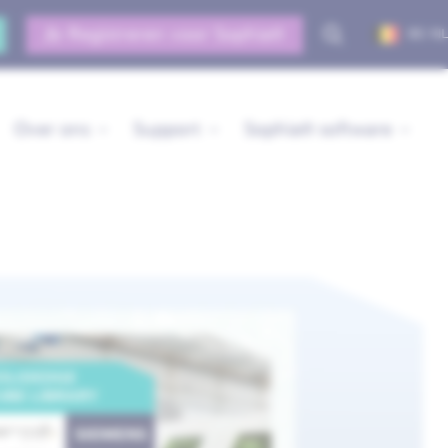
Registreren voor Sophia®
BE-NL
Over ons
Support
Sophia® software