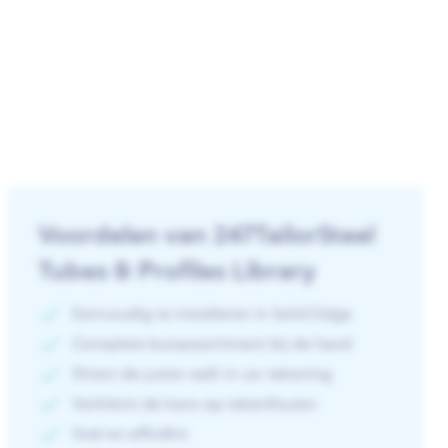
Voordelen van 247TailorSteel
Tubes & Profiles Library
Eenvoudig te installeren in Solid Edge
Complete buisassortiment bij de hand
Direct de juiste radii in uw tekening
Verkleint de kans op tekenfouten
Snel en efficiënt