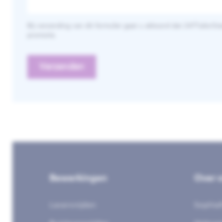
Bij verzending van dit formulier gaat u akkoord dat 247TailorSt
promotie.
Bewerkingen
Over 
Lasersnijden
Sophia