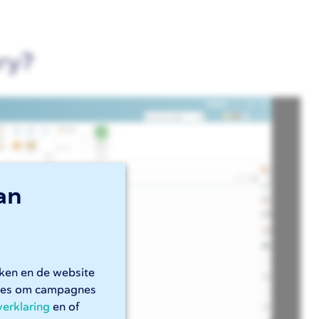
ary?
an
rken en de website
kies om campagnes
verklaring
en of