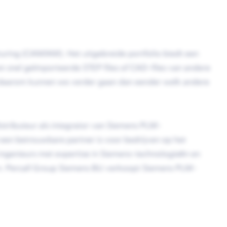
uring (CAM/AM). Het uitgebreide portfolio biedt een
 snel geïmporteerde STEP files of CAD-files van andere
 daarom kunnen we verder gaan dan eender welk andere
distributeur als integrator van Siemens PLM-
een betrouwbare partner is voor bedrijven op het
ngenieurs met expertise in Siemens-technologieën en
um. Percall Group Siemens BU verkoopt Siemens PLM-