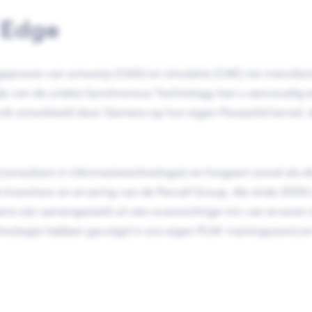
 Edge
gsproces van ontwerp (CAD) en simulatie (CAE) tot manufact
lp van de unieke Synchronous Technology kan u eenvoudig en
dt ontwikkeld door Siemens op hun eigen Parasolid kernel,
 (consultant in informatietechnologie) en fungeert zowel als 
e knowhow en ervaring van de Percall Group, die sinds 2000 
s zijn samengesteld uit een evenwichtige mix van ervaren i
technologie hebben gevolgd in ons eigen PLM-trainingscentr