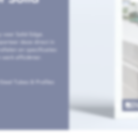
y voor Solid Edge.
porteer deze direct in
ofielen en specificaties
 werk efficiënter.
rSteel Tubes & Profiles