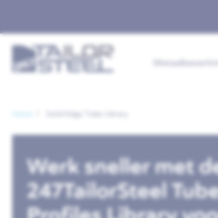
Metaalbewerki
Home
Solid Edge Tube Library
Werk sneller met d
247TailorSteel Tub
Profiles Library voo