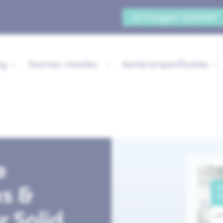
Inloggen Sophia®
ng
Soorten metalen
Aanleverspecificaties
e
es &
r Solid