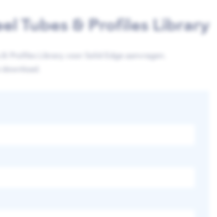
l Tubes & Profiles Library
 & Profiles Library voor Solid Edge aanvragen.
e download.