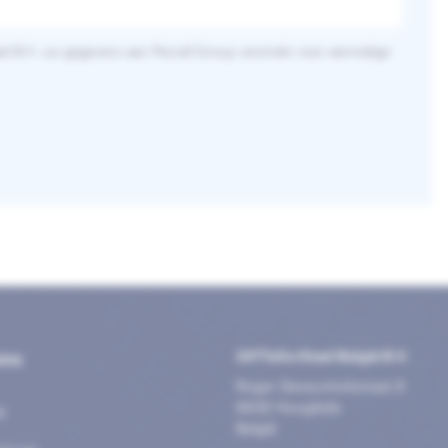
eel B.V. uw gegevens aan Percall Group verstrekt voor eenmalige
ons
247TailorSteel België B.V.
Roger Deceuninckstraat 8
8830 Hooglede
®
België