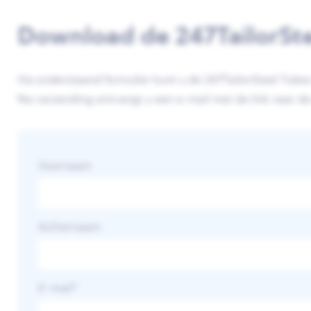
Download de 247TailorStee
Via onderstaand formulier kunt u de 247TailorSteel Tubes
Na verzending ontvangt u een e-mail met de link naar d
Voornaam
Achternaam
E-mail
*