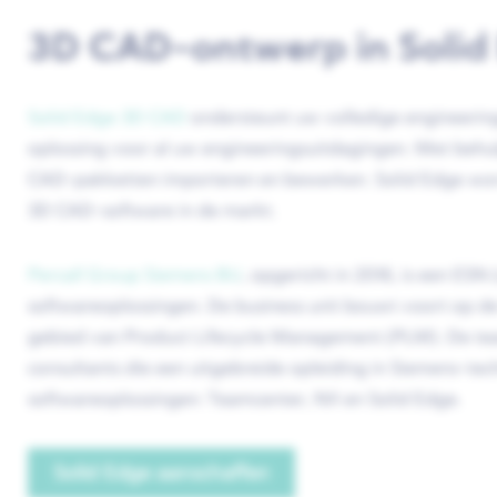
3D CAD-ontwerp in Solid
Solid Edge 3D CAD
ondersteunt uw volledige engineerin
oplossing voor al uw engineeringsuitdagingen. Met behu
CAD-pakketten importeren en bewerken. Solid Edge wor
3D CAD-software in de markt.
Percall Group Siemens BU
, opgericht in 2016, is een ESN
softwareoplossingen. De business unit bouwt voort op d
gebied van Product Lifecycle Management (PLM). De team
consultants die een uitgebreide opleiding in Siemens-
softwareoplossingen: Teamcenter, NX en Solid Edge.
Solid Edge aanschaffen