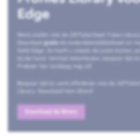
Edge
Werk sneller met de 247TailorSteel Tubes Librar
Download
gratis
de onderdelenbibliotheek en im
Solid Edge. Zo heeft u steeds de juiste buizen, pr
bij de hand. Vermijd tekenfouten, bespaar tijd en
Probeer het vandaag nog uit!
Bespaar tijd en werk efficiënter met de 247Tailo
Library. Download hem direct!
Download de library