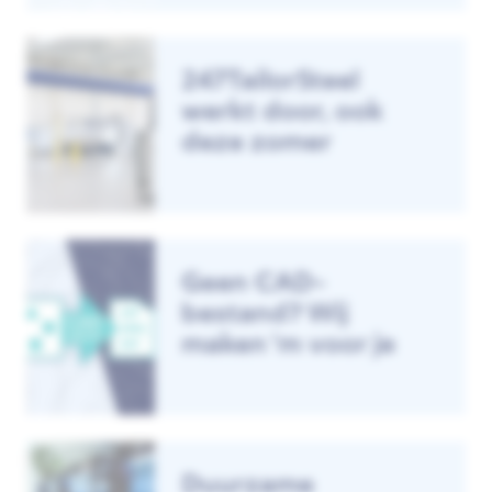
247TailorSteel
werkt door, ook
deze zomer
Geen CAD-
bestand? Wij
maken ‘m voor je
Duurzame