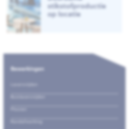
stikstofproductie
op locatie
Bewerkingen
Lasersnijden
Buislasersnijden
Plooien
Randafwerking