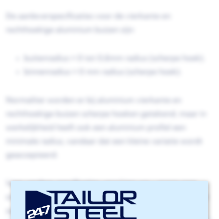
De aanleverspecificaties voor de vierkante en
rechthoekige aluminium buizen zijn:
buitenradius = 0 tot 0,6mm radius (scherpe hoek).
binnenradius = 0 mm radius (scherpe hoek).
Normaliter worden er bij aluminium vierkante en
rechthoekige buizen scherpe hoeken getekend, maar in
werkelijkheid heeft ook een aluminium profiel een
minimale radius, vandaar dat een kleine variatie wordt
geaccepteerd.
Voor verdere specificaties verwijzen we u graag naar
onze
richtlijnen voor buislasersnijden
of neemt u contact
op met uw Area Sales Manager.