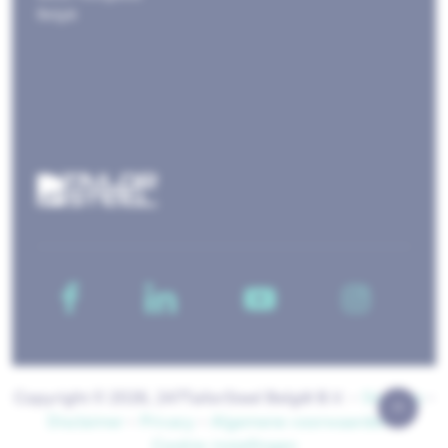
België
Copyright © 2026, 247TailorSteel België B.V. -
Sitemap
-
Disclaimer
-
Privacy
-
Algemene voorwaarden
-
Cookie-instellingen