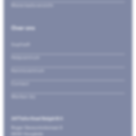
Materiaaloverzicht
Over ons
Sophia®
Helpcentrum
Kenniscentrum
Contact
Werken bij
247TailorSteel België B.V.
Roger Deceuninckstraat 8
8830 Hooglede