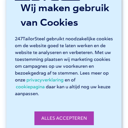
Wij maken gebruik
Onze blogs in je mailbox?
van Cookies
Elke maand de nieuwsbrief van 247TailorSteel
met nieuwe blogs, updates en het laatste nieuws
247TailorSteel gebruikt noodzakelijke cookies
om de website goed te laten werken en de
E-mail
*
website te analyseren en verbeteren. Met uw
toestemming plaatsen wij marketing cookies
om campagnes op uw voorkeuren en
bezoekgedrag af te stemmen. Lees meer op
Voornaam
onze
privacyverklaring
en of
cookiepagina
daar kan u altijd nog uw keuze
aanpassen.
Je ontvangt de nieuwsbrief één keer per maand, afmelden
kan altijd. Lees ons
privacybeleid
voor meer over hoe we
ALLES ACCEPTEREN
met je gegevens omgaan.