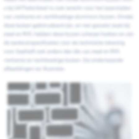
u bij 247TailorSteel nu ook terecht voor het lasersnijden
van vierkante en rechthoekige aluminium buizen. Omdat
deze buizen geëxtrudeerd zijn, en niet gewalst zoals bij
staal en RVS, hebben deze buizen scherpe hoeken en zijn
de aanleverspecificaties voor de technische tekening
voor Sophia® ook anders dan die van staal en RVS
vierkante en rechthoekige buizen. Zie onderstaande
afbeeldingen ter illustratie.