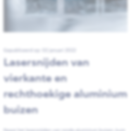
Gepubliceerd op: 02 januari 2022
Lasersnijden van
vierkante en
rechthoekige aluminium
buizen
Naast het lasersnijden van ronde aluminium buizen, kunt