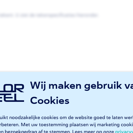
kent. U ziet de tekenspecificaties hieronder.
Wij maken gebruik v
Cookies
ruikt noodzakelijke cookies om de website goed te laten we
erbeteren. Met uw toestemming plaatsen wij marketing coo
en bezoekgedrag af te stemmen. Lees meer op onze
privacy