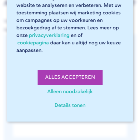
Advies over Magnelis vs. Sendzimir?
website te analyseren en verbeteren. Met uw
toestemming plaatsen wij marketing cookies
om campagnes op uw voorkeuren en
Vragen of opmerkingen over Magnelis vs. Sendzimir?
bezoekgedrag af te stemmen. Lees meer op
Neem geheel vrijblijvend
contact
met ons op.
onze
privacyverklaring
en of
cookiepagina
daar kan u altijd nog uw keuze
Onze blogs in je mailbox?
aanpassen.
Elke maand de nieuwsbrief van 247TailorSteel
met nieuwe blogs, updates en het laatste nieuws
ALLES ACCEPTEREN
E-mail
*
Alleen noodzakelijk
Details tonen
Voornaam