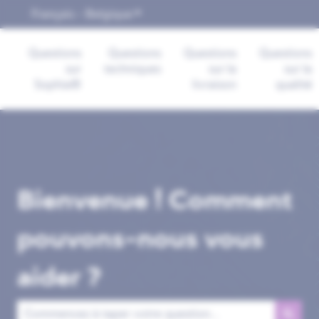
Français - Belgique
Afficher le sous-menu pour les trad
Questions
Questions
Questions
Questions
sur
techniques
sur la
sur la
Sophia®
livraison
qualité
Bienvenue ! Comment
pouvons-nous vous
aider ?