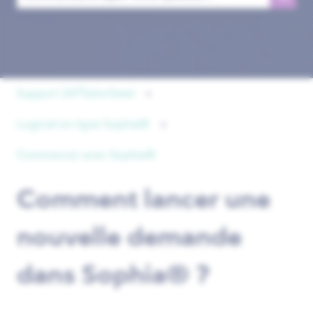
Il n'y a aucune suggestion car le champ de recherche est 
Support 247TailorSteel
Logiciel en ligne Sophia®
Commencer avec Sophia®
Comment lancer une
nouvelle demande
dans Sophia® ?