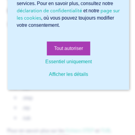
services. Pour en savoir plus, consultez notre
déclaration de confidentialité
page sur
et notre
Extensions de fichiers prises en charge
les cookies
, où vous pouvez toujours modifier
Sophia® accepte les extensions suivantes :
votre consentement.
dwg
.dxf
Tout autoriser
.iges
Essentiel uniquement
.igs
Afficher les détails
.nc
.nc1
.step
.stp
.tub
Pour en savoir plus sur les
fichiers STEP
et
TUB
,