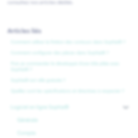
consultez nos articles dédiés.
Articles liés
Comment utiliser la finition des contours dans Sophia® ?
Comment configurer des pièces dans Sophia® ?
Puis-je commander le développé d’une tôle pliée avec
Sophia® ?
Sophia® est-elle gratuite ?
Quelles sont les spécifications et directives à respecter ?
Logiciel en ligne Sophia®
Générale
Compte