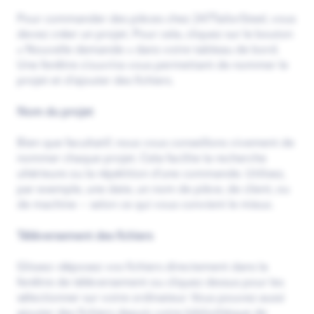
Pour commander des pièces chez 247TailorSteel, vous
devez créer un projet. Pour cela, cliquez sur le bouton
« Nouvelle demande » dans votre tableau de bord.
Une fenêtre s’ouvrira vous permettant de nommer le
projet et d’ajouter des fichiers.
Nom du projet
Bien que facultatif, nous vous conseillons vivement de
nommer chaque projet. Cela facilite la recherche
ultérieure ou la répétition d’une commande. Utilisez,
par exemple, une date, un nom de pièce, de client, ou
de machine — selon ce qui vous convient le mieux.
Téléversement des fichiers
Glissez-déposez vos fichiers directement dans la
fenêtre de téléversement ou cliquez dessus pour les
sélectionner sur votre ordinateur. Vous pouvez aussi
ajouter des fichiers depuis votre bibliothèque de