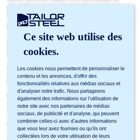
pièces. Pour en savoir plus, consultez
notre article
dédié.
Filtre d’importation DXF/DWG
Ce site web utilise des
Sophia® reconnaît les couleurs des dessins et les
interprète (découpe, gravure, marquage, etc.).
cookies.
Consultez notre blog sur
les couleurs dans Sophia®
.
Vos couleurs ne correspondent pas à celles de
Les cookies nous permettent de personnaliser le
Sophia® ? Utilisez alors le filtre d’importation
contenu et les annonces, d'offrir des
DXF/DWG.
fonctionnalités relatives aux médias sociaux et
d'analyser notre trafic. Nous partageons
Dans ce cas, contactez notre Service Clientèle. Nous
également des informations sur l'utilisation de
vérifierons quelles couleurs vous utilisez et pourrons
notre site avec nos partenaires de médias
les convertir via un filtre adapté à Sophia®.
sociaux, de publicité et d'analyse, qui peuvent
combiner celles-ci avec d'autres informations
Une fois le filtre configuré, vous pourrez téléverser
que vous leur avez fournies ou qu'ils ont
vos fichiers, sélectionner le bon filtre dans le menu
collectées lors de votre utilisation de leurs
déroulant et utiliser Sophia® normalement.