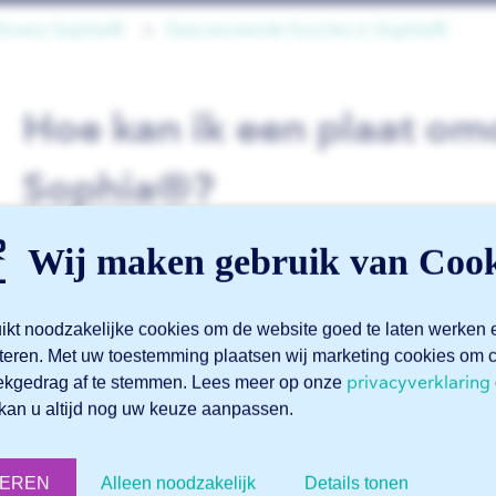
ftware Sophia®
Geavanceerde functies in Sophia®
Hoe kan ik een plaat om
Sophia®?
Wij maken gebruik van Cook
In Sophia® hebben plaat- en gezette onderdelen altijd een
blauwe zijde staat voor de bovenkant van de plaat. De gri
ikt noodzakelijke cookies om de website goed te laten werken 
Het kan soms wenselijk zijn om deze zijdes te wisselen. Bij
teren. Met uw toestemming plaatsen wij marketing cookies o
van folie of een geschuurd oppervlak.
privacyverklaring
ekgedrag af te stemmen. Lees meer op onze
kan u altijd nog uw keuze aanpassen.
Wilt u deze zijde omdraaien? Dan vinkt u in de project-c
‘plaat omdraaien’ aan.
TEREN
Alleen noodzakelijk
Details tonen