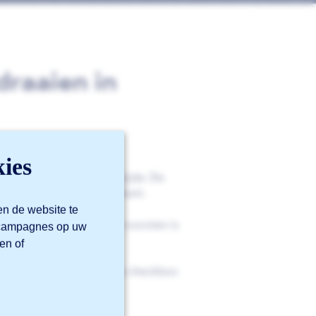
draaien in
ies
 blauwe en een grijze zijde. De
jze zijde voor de onderkant.
en de website te
voorbeeld als een zijde voorzien is
m campagnes op uw
en of
onfigurator simpelweg de checkbox