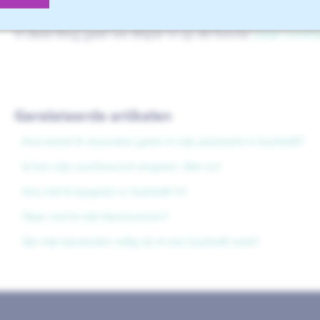
Let wel: dit werkt alleen bij STEP-bestanden en niet bij
In deze blog gaan we dieper in op de functie ‘
plaat omdra
Gerelateerde artikelen
Hoe bestel ik verzonken gaten in mijn plaatwerk in Sophia®?
Ik ben mijn wachtwoord vergeten. Wat nu?
Hoe stel ik tapgaten in Sophia® in?
Waar vind ik mijn klantnummer?
Zijn mijn bestanden veilig als ik met Sophia® werk?