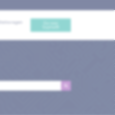
iteitsvragen
Ga naar
Sophia®