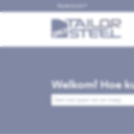
Nederlands
Submenu tonen voor v
Welkom! Hoe ku
Er zijn geen suggesties want het zoek