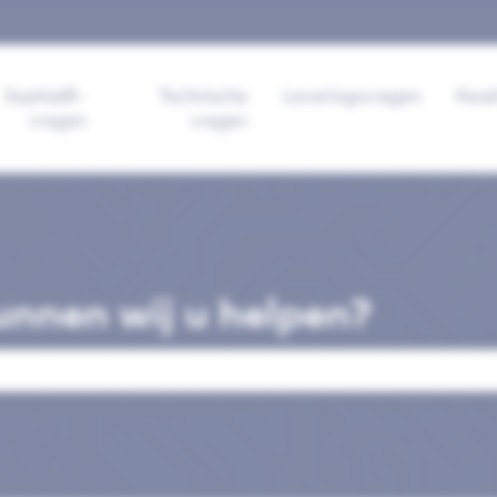
ertalingen
Sophia®-
Technische
Leveringsvragen
Kwal
vragen
vragen
nnen wij u helpen?
veld is leeg.