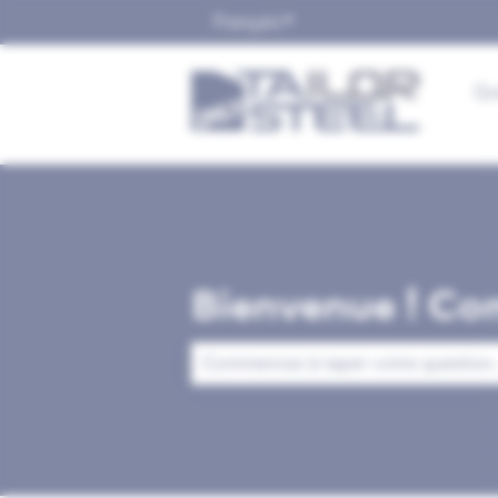
Français
Afficher le sous-menu pour
Qu
Bienvenue ! Co
Il n'y a aucune suggestion car le cha