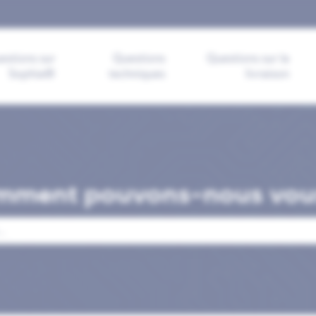
 les traductions
estions sur
Questions
Questions sur la
Sophia®
techniques
livraison
mment pouvons-nous vous
mp de recherche est vide.