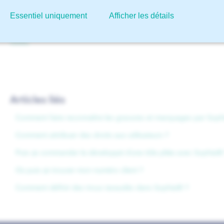
pas avec les fichiers DWG ou DXF.
Essentiel uniquement
Afficher les détails
Nous expliquons cette fonction plus en détail dans notre 
tôles.
Articles liés
Comment faire reconnaître les gravures et marquages par Sop
Comment attribuer des droits aux utilisateurs ?
Puis-je commander le développé d’une tôle pliée avec Sophia®
Où puis-je trouver mon numéro client ?
Comment définir des trous taraudés dans Sophia® ?