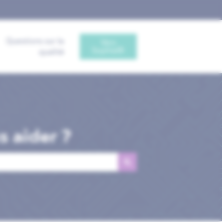
Questions sur la
Vers
Sophia®
qualité
 aider ?