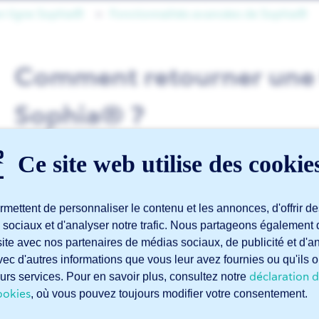
en ligne Sophia®
Fonctionnalités avancées de Sophia®
Comment retourner une 
Sophia® ?
Ce site web utilise des cookie
Dans Sophia®, les pièces en tôle ou pliées possèdent toujo
une face grise. La face bleue représente le dessus de la tôle
mettent de personnaliser le contenu et les annonces, d'offrir de
Dans certains cas, il peut être utile d’inverser ces faces — 
 sociaux et d'analyser notre trafic. Nous partageons également 
munie d’un film protecteur ou d’un fini brossé.
e site avec nos partenaires de médias sociaux, de publicité et d'
ec d'autres informations que vous leur avez fournies ou qu'ils o
Pour inverser une tôle, il suffit de cocher l’option « Inverse
déclaration d
leurs services. Pour en savoir plus, consultez notre
projet.
ookies
, où vous pouvez toujours modifier votre consentement.
Remarque
: cette fonction est uniquement disponible pour 