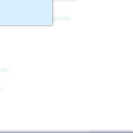
blog dédié à
le retournement des
hia® ?
 ?