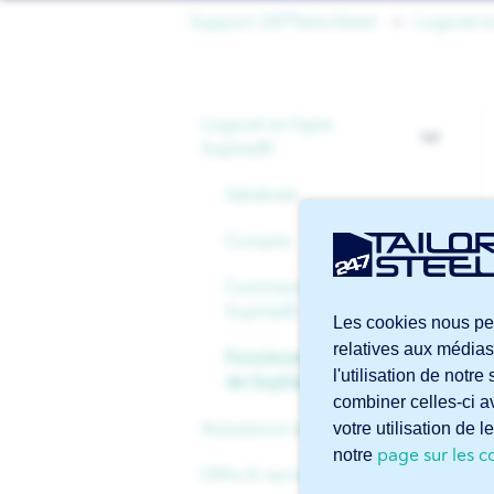
Support 247TailorSteel
Logiciel 
Logiciel en ligne
Sophia®
Générale
Compte
Commencer avec
Sophia®
Les cookies nous per
relatives aux médias
Fonctionnalités avancées
l'utilisation de notr
de Sophia®
combiner celles-ci av
Assistance technique
votre utilisation de 
page sur les c
notre
Offre & services
Fichiers