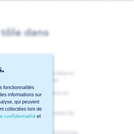
tôle dans
s.
urs deux faces : une face bleue et
, la grise en est le dessous.
s fonctionnalités
par exemple si l’une des faces est
des informations sur
analyse, qui peuvent
nt collectées lors de
r la tôle » dans le configurateur de
e confidentialité
et
les fichiers STEP. Elle ne fonctionne